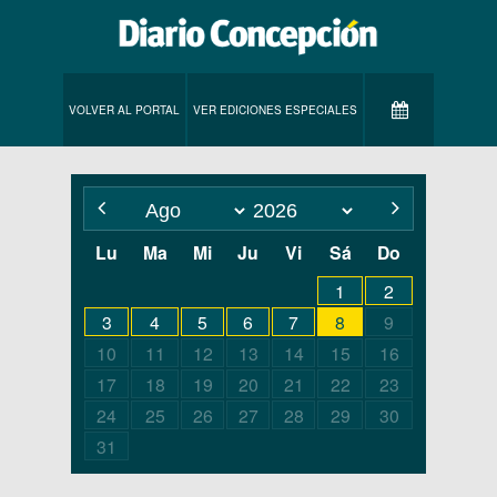
VOLVER AL PORTAL
VER EDICIONES ESPECIALES
Lu
Ma
Mi
Ju
Vi
Sá
Do
1
2
3
4
5
6
7
8
9
10
11
12
13
14
15
16
17
18
19
20
21
22
23
24
25
26
27
28
29
30
31