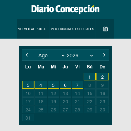
VOLVER AL PORTAL
VER EDICIONES ESPECIALES
Lu
Ma
Mi
Ju
Vi
Sá
Do
1
2
3
4
5
6
7
8
9
10
11
12
13
14
15
16
17
18
19
20
21
22
23
24
25
26
27
28
29
30
31