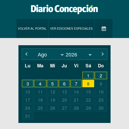
VOLVER AL PORTAL
VER EDICIONES ESPECIALES
Lu
Ma
Mi
Ju
Vi
Sá
Do
1
2
3
4
5
6
7
8
9
10
11
12
13
14
15
16
17
18
19
20
21
22
23
24
25
26
27
28
29
30
31