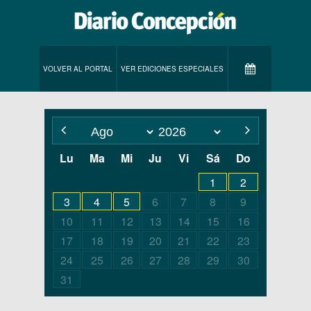
VOLVER AL PORTAL
VER EDICIONES ESPECIALES
Lu
Ma
Mi
Ju
Vi
Sá
Do
1
2
3
4
5
6
7
8
9
10
11
12
13
14
15
16
17
18
19
20
21
22
23
24
25
26
27
28
29
30
31