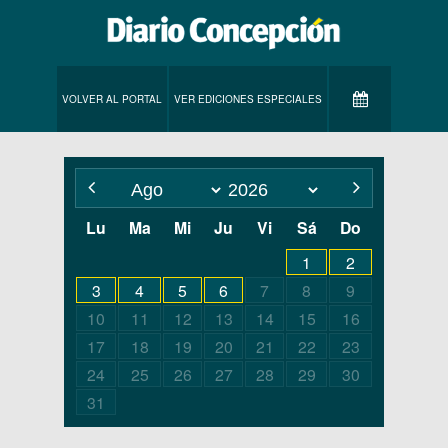
VOLVER AL PORTAL
VER EDICIONES ESPECIALES
Lu
Ma
Mi
Ju
Vi
Sá
Do
1
2
3
4
5
6
7
8
9
10
11
12
13
14
15
16
17
18
19
20
21
22
23
24
25
26
27
28
29
30
31