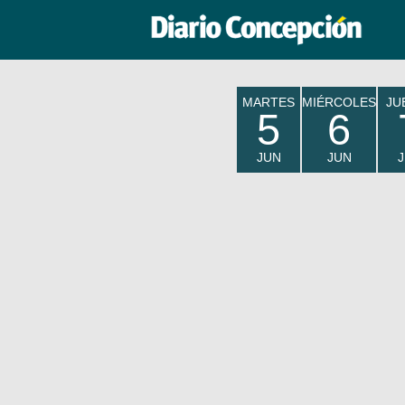
MARTES
MIÉRCOLES
JU
5
6
JUN
JUN