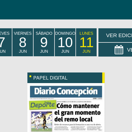
EVES
VIERNES
SÁBADO
DOMINGO
LUNES
VER EDIC
7
8
9
10
11
V
JUN
JUN
JUN
JUN
JUN
PAPEL DIGITAL