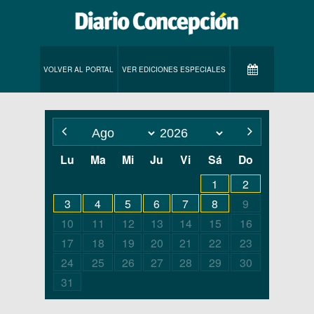
VOLVER AL PORTAL
VER EDICIONES ESPECIALES
Lu
Ma
Mi
Ju
Vi
Sá
Do
1
2
3
4
5
6
7
8
9
10
11
12
13
14
15
16
17
18
19
20
21
22
23
24
25
26
27
28
29
30
31