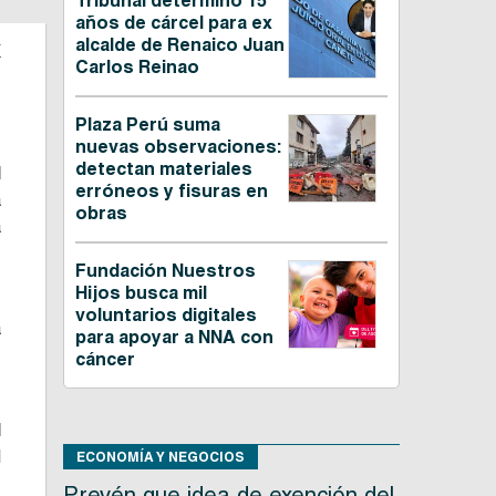
Tribunal determinó 15
años de cárcel para ex
a
alcalde de Renaico Juan
Carlos Reinao
Plaza Perú suma
nuevas observaciones:
detectan materiales
l
erróneos y fisuras en
a
obras
a
,
Fundación Nuestros
Hijos busca mil
voluntarios digitales
a
para apoyar a NNA con
z
cáncer
d
l
ECONOMÍA Y NEGOCIOS
Prevén que idea de exención del