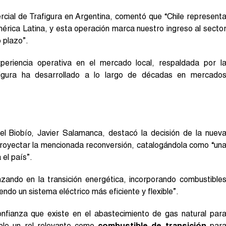
rcial de Trafigura en Argentina, comentó que “Chile represent
érica Latina, y esta operación marca nuestro ingreso al secto
 plazo”.
periencia operativa en el mercado local, respaldada por l
afigura ha desarrollado a lo largo de décadas en mercado
l Biobío, Javier Salamanca, destacó la decisión de la nuev
 proyectar la mencionada reconversión, catalogándola como “un
 el país”.
anzando en la transición energética, incorporando combustible
ndo un sistema eléctrico más eficiente y flexible”.
nfianza que existe en el abastecimiento de gas natural par
ple un rol relevante como
combustible de transición
par