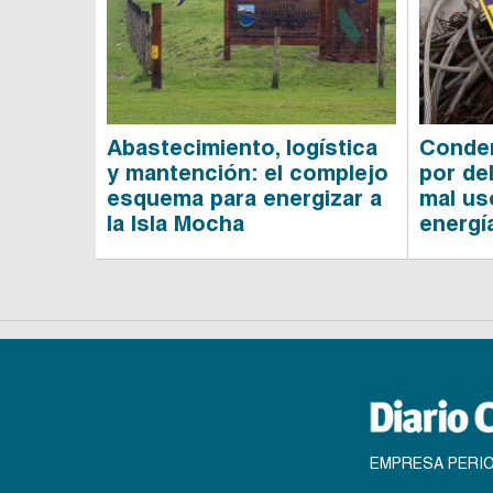
Abastecimiento, logística
Conde
y mantención: el complejo
por de
esquema para energizar a
mal us
la Isla Mocha
energí
EMPRESA PERIO