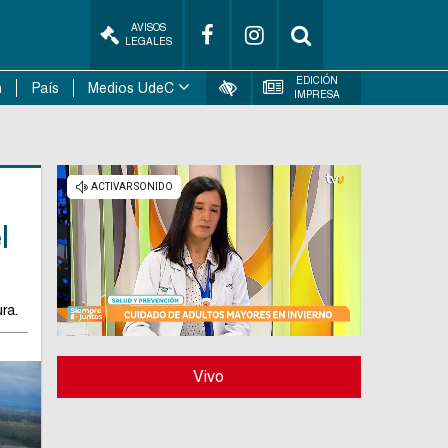
AVISOS
LEGALES
EDICIÓN
n
País
Medios UdeC
IMPRESA
l
ra.
Vivo