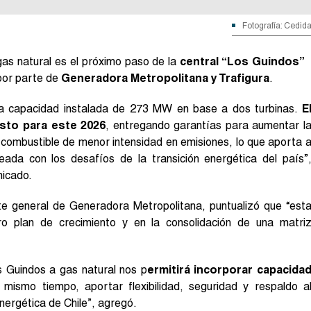
Fotografía: Cedid
gas natural es el próximo paso de la
central “Los Guindos”
 por parte de
Generadora Metropolitana y Trafigura
.
 una capacidad instalada de 273 MW en base a dos turbinas.
E
isto para este 2026
, entregando garantías para aumentar l
combustible de menor intensidad en emisiones, lo que aporta 
neada con los desafíos de la transición energética del país”
nicado.
e general de Generadora Metropolitana, puntualizó que “est
ro plan de crecimiento y en la consolidación de una matri
s Guindos a gas natural nos p
ermitirá incorporar capacida
 mismo tiempo, aportar flexibilidad, seguridad y respaldo a
energética de Chile”, agregó.