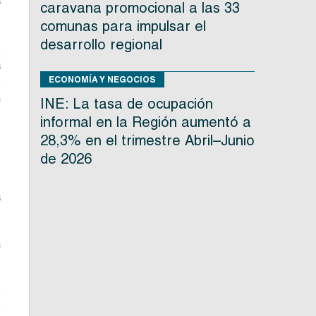
caravana promocional a las 33
comunas para impulsar el
desarrollo regional
e
a
ECONOMÍA Y NEGOCIOS
o
n
INE: La tasa de ocupación
informal en la Región aumentó a
28,3% en el trimestre Abril–Junio
de 2026
o
a
n
s
o