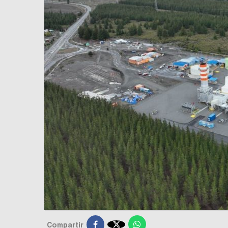

Compartir