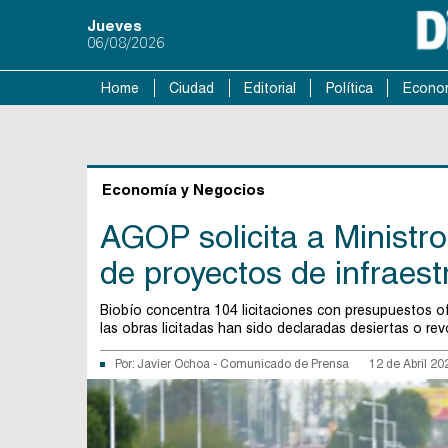
Jueves
06/08/2026
Home
Ciudad
Editorial
Política
Econo
Economía y Negocios
AGOP solicita a Ministro
de proyectos de infraest
Biobío concentra 104 licitaciones con presupuestos o
las obras licitadas han sido declaradas desiertas o rev
Por:
Javier Ochoa
-
Comunicado de Prensa
12 de Abril 20