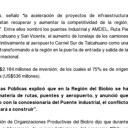
señaló “la aceleración de proyectos de infraestructur
tan recuperar y aumentar la competitividad de la región
a”. Entre ellos nombró los puentes Industrial y AMDEL, Ruta Pi
cahuano y San Vicente, el aumento de tonelaje de los camione
efinitivamente al aeropuerto Carriel Sur de Talcahuano como un
transformando a la región en la puerta de entrada y salida de l
rnacional.
2.184 millones de inversión, de los cuales el 75% es de orige
a (US$536 millones).
ras Públicas explicó que en la Región del Biobío se h
materia de rutas, puentes y aeropuerto, y anunció qu
con la concesionaria del Puente industrial, el conflict
rá a construir”.
ón de Organizaciones Productivas del Biobío dijo que durant