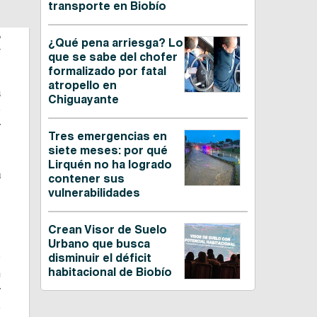
transporte en Biobío
P
¿Qué pena arriesga? Lo
que se sabe del chofer
formalizado por fatal
atropello en
a
Chiguayante
e
y
Tres emergencias en
siete meses: por qué
Lirquén no ha logrado
a
contener sus
e
vulnerabilidades
e
Crean Visor de Suelo
Urbano que busca
e
disminuir el déficit
habitacional de Biobío
n
y
e