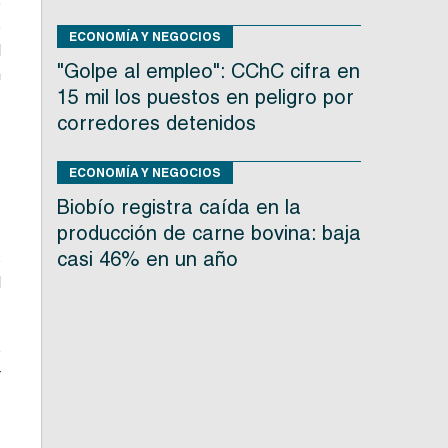
e
o
ECONOMÍA Y NEGOCIOS
l
"Golpe al empleo": CChC cifra en
n
15 mil los puestos en peligro por
corredores detenidos
e
s
ECONOMÍA Y NEGOCIOS
n
Biobío registra caída en la
producción de carne bovina: baja
casi 46% en un año
s
l
e
r