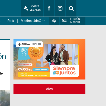
AVISOS
LEGALES
EDICIÓN
n
País
Medios UdeC
IMPRESA
ón
de
Vivo