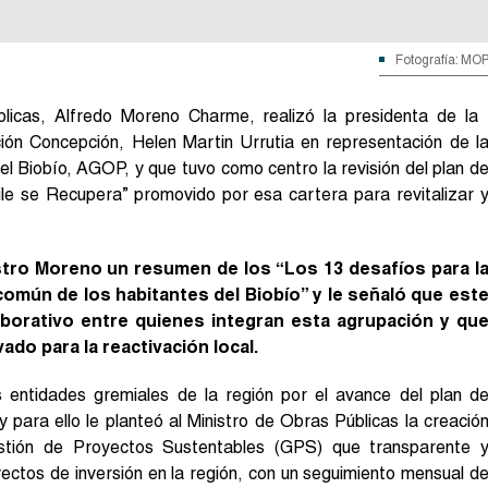
Fotografía: MO
licas, Alfredo Moreno Charme, realizó la presidenta de la
ión Concepción, Helen Martin Urrutia en representación de l
l Biobío, AGOP, y que tuvo como centro la revisión del plan d
ile se Recupera” promovido por esa cartera para revitalizar 
istro Moreno un resumen de los “Los 13 desafíos para l
n común de los habitantes del Biobío” y le señaló que est
borativo entre quienes integran esta agrupación y qu
ado para la reactivación local.
s entidades gremiales de la región por el avance del plan d
 para ello le planteó al Ministro de Obras Públicas la creació
stión de Proyectos Sustentables (GPS) que transparente 
yectos de inversión en la región, con un seguimiento mensual d