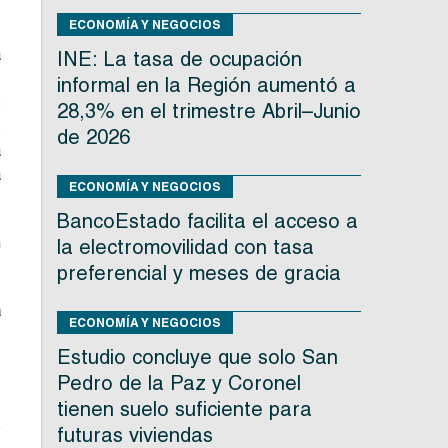
ECONOMÍA Y NEGOCIOS
a
INE: La tasa de ocupación
,
informal en la Región aumentó a
e
28,3% en el trimestre Abril–Junio
s
de 2026
a
a
ECONOMÍA Y NEGOCIOS
BancoEstado facilita el acceso a
n
la electromovilidad con tasa
preferencial y meses de gracia
a
ECONOMÍA Y NEGOCIOS
e
Estudio concluye que solo San
o
Pedro de la Paz y Coronel
tienen suelo suficiente para
e
futuras viviendas