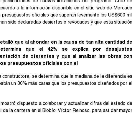
publicaciones de nuevas licitaciones del programa “Chile s
cuerdo a la información disponible en el sitio web de Mercad
on presupuestos oficiales que superan levemente los US$600 mi
 han sido declaradas desiertas o revocadas y que esta situació
alló que al ahondar en la causa de tan alta cantidad d
etermina que el 42% se explica por desajuste
ntación de oferentes y que al analizar las obras co
los presupuestos oficiales con el
constructora, se determina que la mediana de la diferencia e
 están un 30% más caras que los presupuestos diseñados por e
 mostró dispuesto a colaborar y actualizar cifras del estado d
 de la cartera en el Biobío, Víctor Reinoso, para así dar mayo