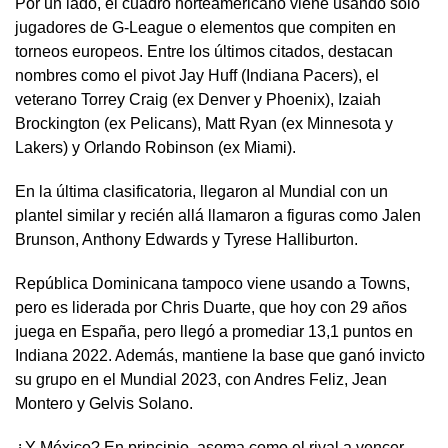
Por un lado, el cuadro norteamericano viene usando solo
jugadores de G-League o elementos que compiten en
torneos europeos. Entre los últimos citados, destacan
nombres como el pivot Jay Huff (Indiana Pacers), el
veterano Torrey Craig (ex Denver y Phoenix), Izaiah
Brockington (ex Pelicans), Matt Ryan (ex Minnesota y
Lakers) y Orlando Robinson (ex Miami).
En la última clasificatoria, llegaron al Mundial con un
plantel similar y recién allá llamaron a figuras como Jalen
Brunson, Anthony Edwards y Tyrese Halliburton.
República Dominicana tampoco viene usando a Towns,
pero es liderada por Chris Duarte, que hoy con 29 años
juega en España, pero llegó a promediar 13,1 puntos en
Indiana 2022. Además, mantiene la base que ganó invicto
su grupo en el Mundial 2023, con Andres Feliz, Jean
Montero y Gelvis Solano.
¿Y México? En principio, asoma como el rival a vencer,