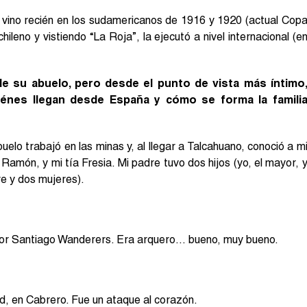
, vino recién en los sudamericanos de 1916 y 1920 (actual Cop
leno y vistiendo “La Roja”, la ejecutó a nivel internacional (e
e su abuelo, pero desde el punto de vista más íntimo
iénes llegan desde España y cómo se forma la famili
elo trabajó en las minas y, al llegar a Talcahuano, conoció a m
 Ramón, y mi tía Fresia. Mi padre tuvo dos hijos (yo, el mayor, 
re y dos mujeres).
por Santiago Wanderers. Era arquero… bueno, muy bueno.
d, en Cabrero. Fue un ataque al corazón.