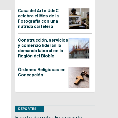
Casa del Arte UdeC
C
celebra el Mes de la
Fotografía con una
nutrida cartelera
Construcción, servicios
y comercio lideran la
r
demanda laboral en la
Región del Biobío
l
Órdenes Religiosas en
e
Concepción
l
DEPORTES
,
Fuerte derrota: Huachipato