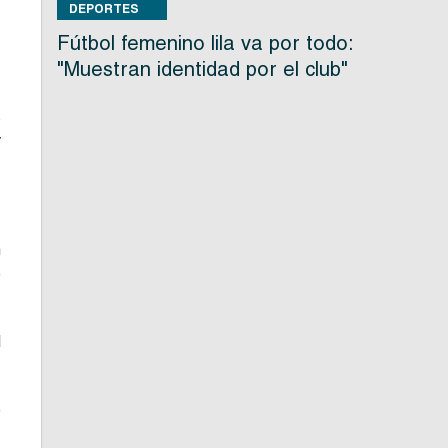
DEPORTES
Fútbol femenino lila va por todo:
s
"Muestran identidad por el club"
s
y
n
e
l
e