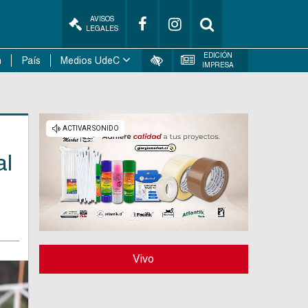
AVISOS
LEGALES
EDICIÓN
n
País
Medios UdeC
IMPRESA
al
Vivo