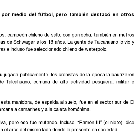
 por medio del fútbol, pero también destacó en otro
s, campeón chileno de salto con garrocha, también en metro
inas de Schwager a los 18 años. La gente de Talcahuano lo vio 
ivas e incluso fue seleccionado chileno de waterpolo.
jugada públicamente, los cronistas de la época la bautizaro
de Talcahuano, comuna de alta actividad pesquera, militar 
sta maniobra, de espalda al suelo, fue en el sector sur de E
cercana a camarines y a la caleta homónima.
a, pero eso fue mutando. Incluso, “Ramón III” (el nieto), dic
en el arco del mismo lado donde la presentó en sociedad.