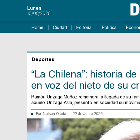
Lunes
10/08/2026
Home
Ciudad
Editorial
Política
Econo
Deportes
“La Chilena”: historia de
en voz del nieto de su 
Ramón Unzaga Muñoz rememora la llegada de su famil
abuelo, Unzaga Asla, presentó en sociedad su movimien
Por:
Nelson Ojeda
22 de Junio 2026