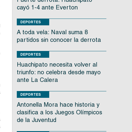
s
cayó 1-4 ante Everton
DEPORTES
l
A toda vela: Naval suma 8
n
partidos sin conocer la derrota
n
DEPORTES
Huachipato necesita volver al
triunfo: no celebra desde mayo
ante La Calera
u
a
DEPORTES
Antonella Mora hace historia y
clasifica a los Juegos Olímpicos
s
a
de la Juventud
a