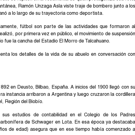
stantánea, Ramón Unzaga Asla viste traje de bombero junto a lo
anó a lo largo de su trayectoria como deportista.
viamente, fútbol son parte de las actividades que formaron a
ealizó, por primera vez en público, el movimiento de suspensió
rio fue la cancha del Estadio El Morro de Talcahuano.
nta los detalles de la vida de su abuelo en conversación co
892 en Deusto, Bilbao, España. A inicios del 1900 llegó con s
era instancia arribaron a Argentina y luego cruzaron la cordiller
, Región del Biobío.
sus estudios de contabilidad en el Colegio de los Padre
 carbonífera de Schwager en Lota. En esa época ya destacab
8 años de edad) asegura que en ese tiempo había comenzado 