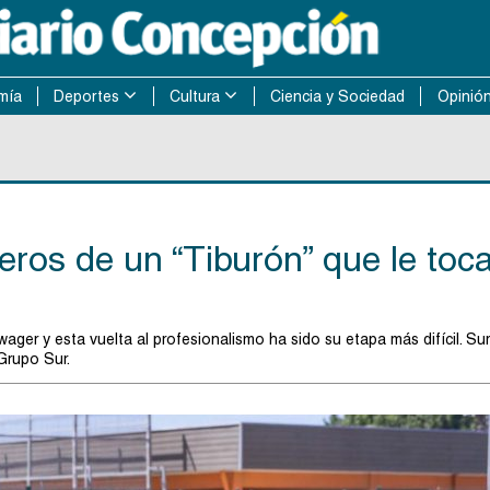
mía
Deportes
Cultura
Ciencia y Sociedad
Opinió
ros de un “Tiburón” que le toc
er y esta vuelta al profesionalismo ha sido su etapa más difícil. S
Grupo Sur.