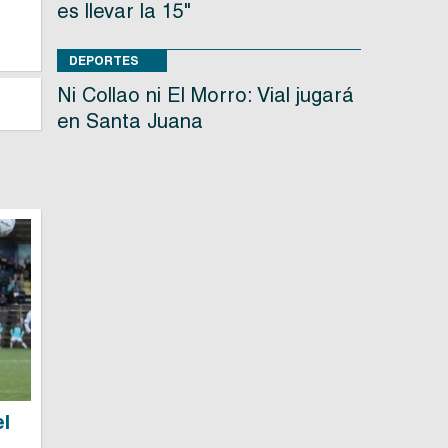
es llevar la 15"
DEPORTES
Ni Collao ni El Morro: Vial jugará
en Santa Juana
el
o