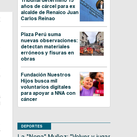
Tribunal determinó 15
años de cárcel para ex
alcalde de Renaico Juan
a
Carlos Reinao
Plaza Perú suma
e
nuevas observaciones:
detectan materiales
e
erróneos y fisuras en
obras
o
Fundación Nuestros
n
Hijos busca mil
voluntarios digitales
para apoyar a NNA con
a
cáncer
l
o
DEPORTES
r
La "Nona" Muñoz: "Volver y jugar