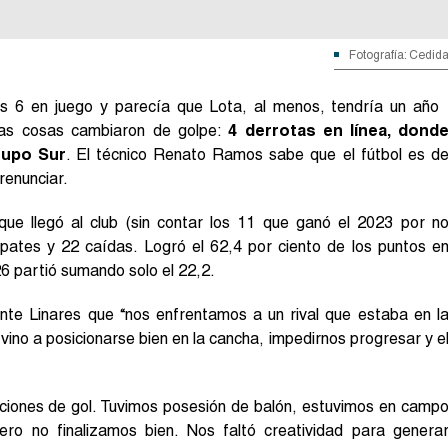
Fotografía: Cedid
s 6 en juego y parecía que Lota, al menos, tendría un año
 las cosas cambiaron de golpe:
4 derrotas en línea, dond
rupo Sur
. El técnico Renato Ramos sabe que el fútbol es d
renunciar.
 que llegó al club (sin contar los 11 que ganó el 2023 por n
mpates y 22 caídas. Logró el 62,4 por ciento de los puntos e
6 partió sumando solo el 22,2.
ante Linares que “nos enfrentamos a un rival que estaba en l
ino a posicionarse bien en la cancha, impedirnos progresar y e
ciones de gol. Tuvimos posesión de balón, estuvimos en camp
ero no finalizamos bien. Nos faltó creatividad para genera