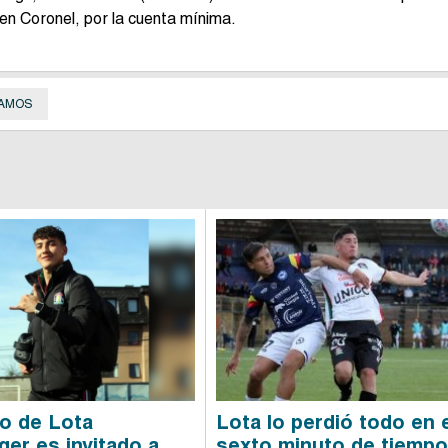
 en Coronel, por la cuenta mínima.
AMOS
o de Lota
Lota lo perdió todo en 
er es invitado a
sexto minuto de tiemp