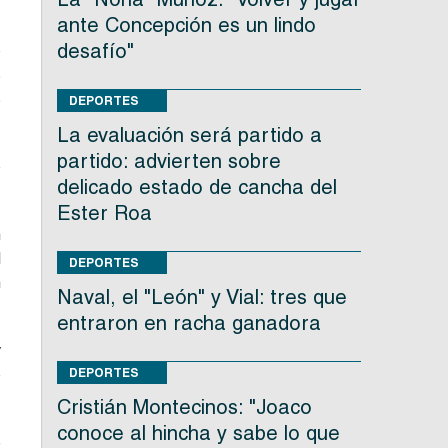
ante Concepción es un lindo
desafío"
o
s
s
DEPORTES
La evaluación será partido a
partido: advierten sobre
o
delicado estado de cancha del
Ester Roa
n
l
DEPORTES
n
Naval, el "León" y Vial: tres que
entraron en racha ganadora
y
o
DEPORTES
Cristián Montecinos: "Joaco
conoce al hincha y sabe lo que
e