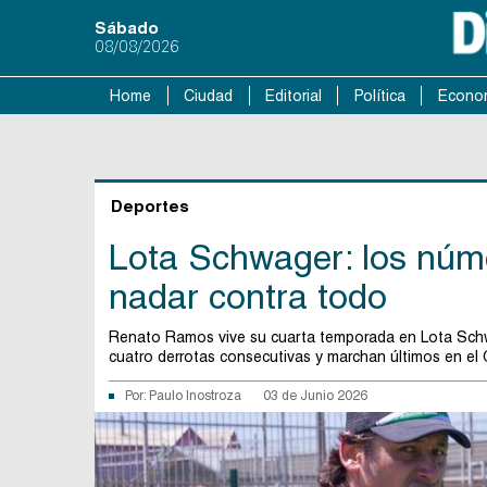
Sábado
08/08/2026
Home
Ciudad
Editorial
Política
Econo
Deportes
Lota Schwager: los núme
nadar contra todo
Renato Ramos vive su cuarta temporada en Lota Schwag
cuatro derrotas consecutivas y marchan últimos en el 
Por:
Paulo Inostroza
03 de Junio 2026