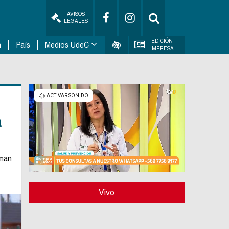
AVISOS
LEGALES
EDICIÓN
n
País
Medios UdeC
IMPRESA
a
uman
Vivo