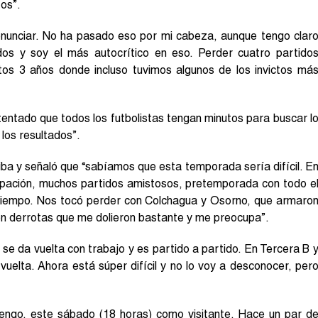
tos”.
renunciar. No ha pasado eso por mi cabeza, aunque tengo clar
dos y soy el más autocrítico en eso. Perder cuatro partido
os 3 años donde incluso tuvimos algunos de los invictos má
entado que todos los futbolistas tengan minutos para buscar l
los resultados”.
iba y señaló que “sabíamos que esta temporada sería difícil. E
pación, muchos partidos amistosos, pretemporada con todo e
tiempo. Nos tocó perder con Colchagua y Osorno, que armaro
son derrotas que me dolieron bastante y me preocupa”.
 se da vuelta con trabajo y es partido a partido. En Tercera B 
vuelta. Ahora está súper difícil y no lo voy a desconocer, per
engo, este sábado (18 horas) como visitante. Hace un par d