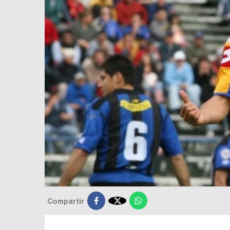

Compartir