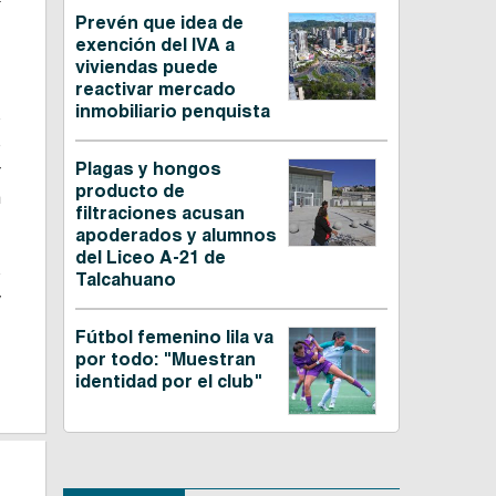
Prevén que idea de
exención del IVA a
viviendas puede
reactivar mercado
inmobiliario penquista
o
o
Plagas y hongos
r
producto de
n
filtraciones acusan
apoderados y alumnos
del Liceo A-21 de
o
Talcahuano
y
Fútbol femenino lila va
por todo: "Muestran
identidad por el club"