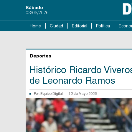
Sábado
08/08/2026
Home
Ciudad
Editorial
Política
Econo
Deportes
Histórico Ricardo Viver
de Leonardo Ramos
Por:
Equipo Digital
12 de Mayo 2026