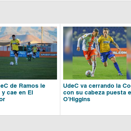
deC de Ramos le
UdeC va cerrando la C
 y cae en El
con su cabeza puesta 
or
O’Higgins