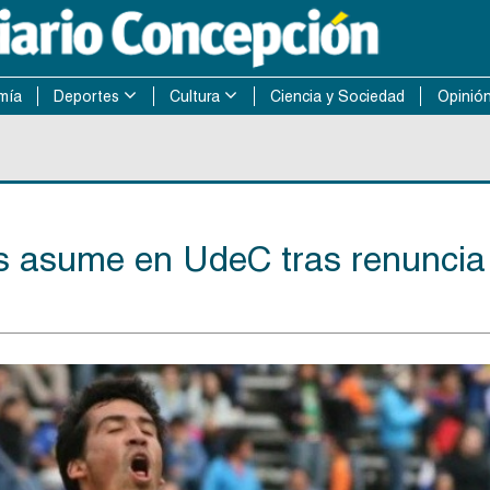
mía
Deportes
Cultura
Ciencia y Sociedad
Opinió
os asume en UdeC tras renuncia