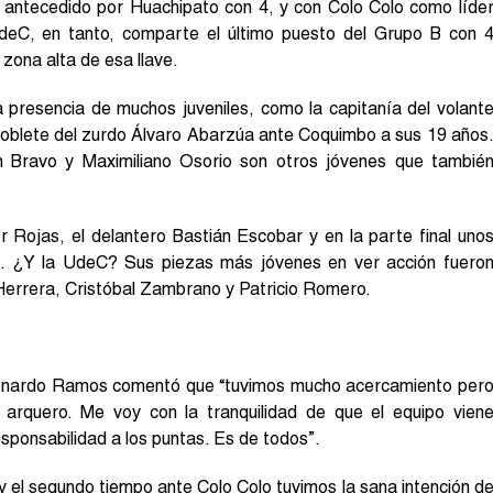
, antecedido por Huachipato con 4, y con Colo Colo como líde
deC, en tanto, comparte el último puesto del Grupo B con 
 zona alta de esa llave.
 presencia de muchos juveniles, como la capitanía del volant
 doblete del zurdo Álvaro Abarzúa ante Coquimbo a sus 19 años
n Bravo y Maximiliano Osorio son otros jóvenes que tambié
 Rojas, el delantero Bastián Escobar y en la parte final uno
s. ¿Y la UdeC? Sus piezas más jóvenes en ver acción fuero
errera, Cristóbal Zambrano y Patricio Romero.
 Leonardo Ramos comentó que “tuvimos mucho acercamiento per
 arquero. Me voy con la tranquilidad de que el equipo vien
esponsabilidad a los puntas. Es de todos”.
y el segundo tiempo ante Colo Colo tuvimos la sana intención d