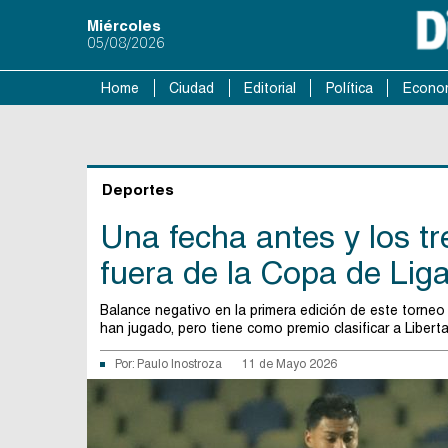
Miércoles
05/08/2026
Home
Ciudad
Editorial
Política
Econo
Deportes
Una fecha antes y los tr
fuera de la Copa de Lig
Balance negativo en la primera edición de este torne
han jugado, pero tiene como premio clasificar a Libert
Por:
Paulo Inostroza
11 de Mayo 2026