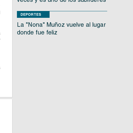
o
l
DEPORTES
La "Nona" Muñoz vuelve al lugar
donde fue feliz
a
y
.
a
.