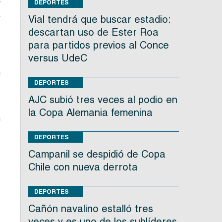
r
DEPORTES
4
Vial tendrá que buscar estadio:
descartan uso de Ester Roa
para partidos previos al Conce
e
versus UdeC
.
n
DEPORTES
AJC subió tres veces al podio en
s
la Copa Alemania femenina
n
DEPORTES
Campanil se despidió de Copa
Chile con nueva derrota
o
e
DEPORTES
Cañón navalino estalló tres
e
veces y es uno de los sublíderes