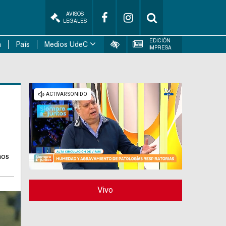
AVISOS
LEGALES
EDICIÓN
n
País
Medios UdeC
IMPRESA
nos
Vivo