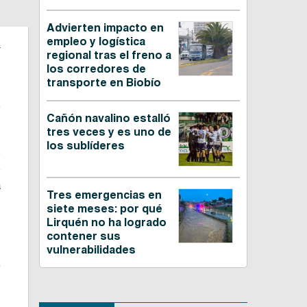
Advierten impacto en
.
empleo y logística
regional tras el freno a
los corredores de
transporte en Biobío
,
e
Cañón navalino estalló
tres veces y es uno de
los sublíderes
s
e
a
Tres emergencias en
siete meses: por qué
Lirquén no ha logrado
,
contener sus
.
vulnerabilidades
5