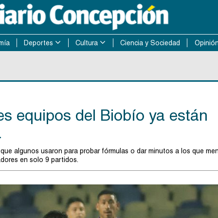
mía
Deportes
Cultura
Ciencia y Sociedad
Opinió
es equipos del Biobío ya están
a
o que algunos usaron para probar fórmulas o dar minutos a los que me
adores en solo 9 partidos.