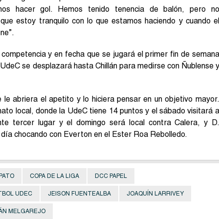
imos hacer gol. Hemos tenido tenencia de balón, pero n
que estoy tranquilo con lo que estamos haciendo y cuando e
ene”.
 competencia y en fecha que se jugará el primer fin de seman
, la UdeC se desplazará hasta Chillán para medirse con Ñublense 
e abriera el apetito y lo hiciera pensar en un objetivo mayor
to local, donde la UdeC tiene 14 puntos y el sábado visitará 
e tercer lugar y el domingo será local contra Calera, y D
o día chocando con Everton en el Ester Roa Rebolledo.
PATO
COPA DE LA LIGA
DCC PAPEL
TBOL UDEC
JEISON FUENTEALBA
JOAQUÍN LARRIVEY
ÁN MELGAREJO