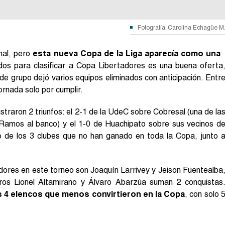
Fotografía: Carolina Echagüe M
nal, pero
esta nueva Copa de la Liga aparecía como una
idos para clasificar a Copa Libertadores es una buena oferta
de grupo dejó varios equipos eliminados con anticipación. Entr
jornada solo por cumplir.
istraron 2 triunfos: el 2-1 de la UdeC sobre Cobresal (una de la
 Ramos al banco) y el 1-0 de Huachipato sobre sus vecinos d
de los 3 clubes que no han ganado en toda la Copa, junto 
dores en este torneo son Joaquín Larrivey y Jeison Fuentealba
ros Lionel Altamirano y Álvaro Abarzúa suman 2 conquistas
s 4 elencos que menos convirtieron en la Copa
, con solo 