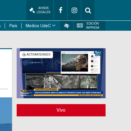
AVISOS
LEGALES
EDICIÓN
n
País
Medios UdeC
IMPRESA
Vivo