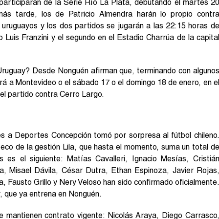
s participarán de la Serie Río La Plata, debutando el martes 2
ás tarde, los de Patricio Almendra harán lo propio contr
uruguayos y los dos partidos se jugarán a las 22:15 horas d
o Luis Franzini y el segundo en el Estadio Charrúa de la capita
Uruguay? Desde Nonguén afirman que, terminando con alguno
e irá a Montevideo o el sábado 17 o el domingo 18 de enero, en e
el partido contra Cerro Largo.
s a Deportes Concepción tomó por sorpresa al fútbol chileno
eco de la gestión Lila, que hasta el momento, suma un total d
s es el siguiente: Matías Cavalleri, Ignacio Mesías, Cristiá
, Misael Dávila, César Dutra, Ethan Espinoza, Javier Rojas
, Fausto Grillo y Nery Veloso han sido confirmado oficialmente
r, que ya entrena en Nonguén.
 mantienen contrato vigente: Nicolás Araya, Diego Carrasco