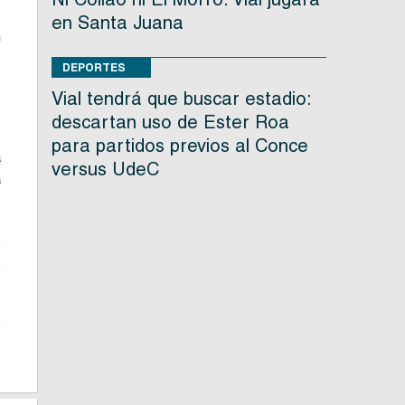
,
en Santa Juana
n
,
DEPORTES
Vial tendrá que buscar estadio:
descartan uso de Ester Roa
para partidos previos al Conce
a
versus UdeC
a
s
s
e