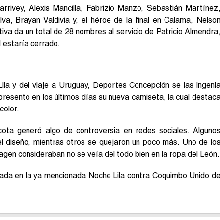
arrivey, Alexis Mancilla, Fabrizio Manzo, Sebastián Martínez
va, Brayan Valdivia y, el héroe de la final en Calama, Nelso
iva da un total de 28 nombres al servicio de Patricio Almendra
l estaría cerrado.
Lila y del viaje a Uruguay, Deportes Concepción se las ingeni
 presentó en los últimos días su nueva camiseta, la cual destac
color.
cota generó algo de controversia en redes sociales. Alguno
l diseño, mientras otros se quejaron un poco más. Uno de lo
agen consideraban no se veía del todo bien en la ropa del León.
rada en la ya mencionada Noche Lila contra Coquimbo Unido d