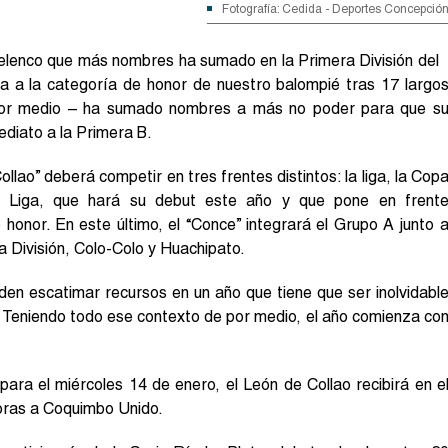
Fotografía: Cedida - Deportes Concepció
elenco que más nombres ha sumado en la Primera División del
esa a la categoría de honor de nuestro balompié tras 17 largo
 por medio – ha sumado nombres a más no poder para que s
ediato a la Primera B.
llao” deberá competir en tres frentes distintos: la liga, la Cop
a Liga, que hará su debut este año y que pone en frent
honor. En este último, el “Conce” integrará el Grupo A junto 
División, Colo-Colo y Huachipato.
en escatimar recursos en un año que tiene que ser inolvidabl
. Teniendo todo ese contexto de por medio, el año comienza co
para el miércoles 14 de enero, el León de Collao recibirá en e
oras a Coquimbo Unido.