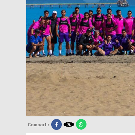

Compartir