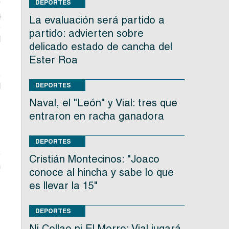
0
DEPORTES
a
La evaluación será partido a
e
partido: advierten sobre
l
delicado estado de cancha del
Ester Roa
s
l
DEPORTES
Naval, el "León" y Vial: tres que
entraron en racha ganadora
.
DEPORTES
e
Cristián Montecinos: "Joaco
n
conoce al hincha y sabe lo que
,
es llevar la 15"
.
DEPORTES
,
Ni Collao ni El Morro: Vial jugará