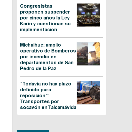
n
Congresistas
proponen suspender
por cinco años la Ley
Karin y cuestionan su
s
implementación
u
Michaihue: amplio
operativo de Bomberos
a
por incendio en
e
departamentos de San
a
Pedro de la Paz
"Todavía no hay plazo
e
definido para
n
reposición":
Transportes por
socavón en Talcamávida
l