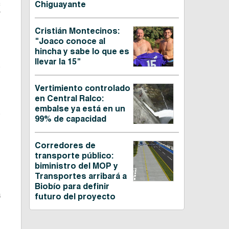
Chiguayante
C
Cristián Montecinos:
"Joaco conoce al
hincha y sabe lo que es
llevar la 15"
s
,
Vertimiento controlado
en Central Ralco:
embalse ya está en un
s
99% de capacidad
-
Corredores de
transporte público:
r
biministro del MOP y
Transportes arribará a
Biobío para definir
a
futuro del proyecto