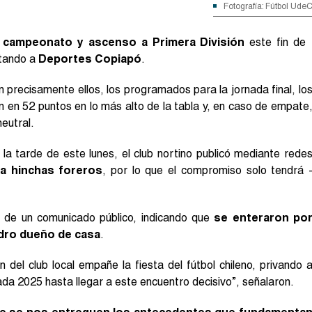
Fotografía: Fútbol Ude
l
campeonato y ascenso a Primera División
este fin de
ntando a
Deportes Copiapó
.
on precisamente ellos, los programados para la jornada final, lo
n en 52 puntos en lo más alto de la tabla y, en caso de empate
neutral.
a tarde de este lunes, el club nortino publicó mediante rede
ra hinchas foreros
, por lo que el compromiso solo tendrá 
s de un comunicado público, indicando que
se enteraron po
adro dueño de casa
.
el club local empañe la fiesta del fútbol chileno, privando 
a 2025 hasta llegar a este encuentro decisivo”, señalaron.