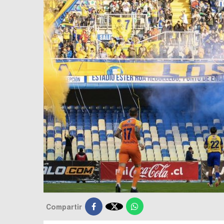

Compartir