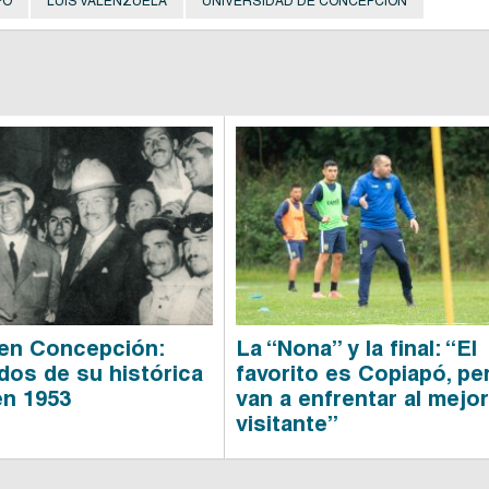
PÓ
LUIS VALENZUELA
UNIVERSIDAD DE CONCEPCIÓN
en Concepción:
La “Nona” y la final: “El
dos de su histórica
favorito es Copiapó, pe
en 1953
van a enfrentar al mejo
visitante”