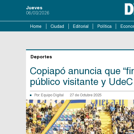
Jueves
06/08/2026
Home
Ciudad
Editorial
Política
Econo
Deportes
Copiapó anuncia que “fin
público visitante y UdeC
Por:
Equipo Digital
27 de Octubre 2025