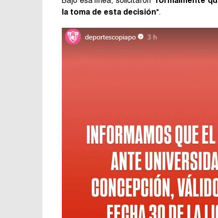
Bajo esa línea, solicitaron “
formalmente qu
la toma de esta decisión
“.