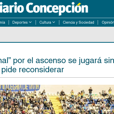
mía
Deportes
Cultura
Ciencia y Sociedad
Opinió
al” por el ascenso se jugará si
 pide reconsiderar