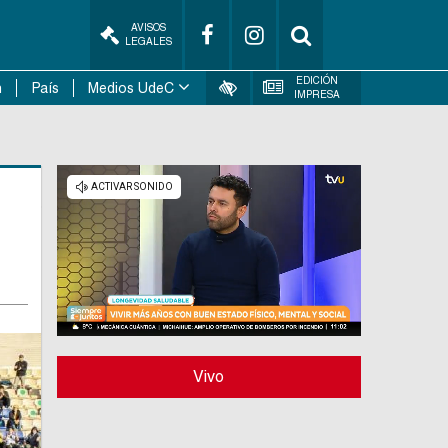
AVISOS
LEGALES
EDICIÓN
n
País
Medios UdeC
IMPRESA
n
Vivo