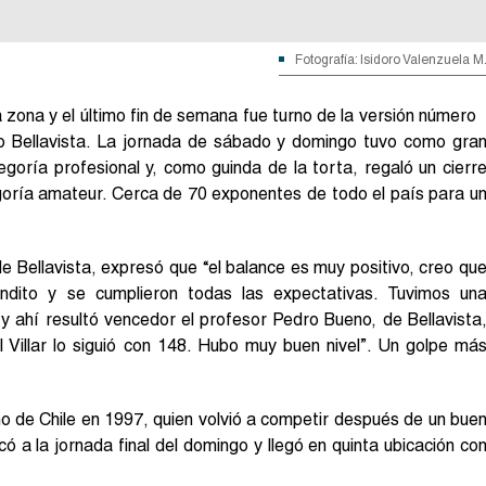
Fotografía: Isidoro Valenzuela M
zona y el último fin de semana fue turno de la versión número
po Bellavista. La jornada de sábado y domingo tuvo como gra
goría profesional y, como guinda de la torta, regaló un cierr
egoría amateur. Cerca de 70 exponentes de todo el país para u
e Bellavista, expresó que “el balance es muy positivo, creo qu
dito y se cumplieron todas las expectativas. Tuvimos un
y ahí resultó vencedor el profesor Pedro Bueno, de Bellavista
 Villar lo siguió con 148. Hubo muy buen nivel”. Un golpe má
o de Chile en 1997, quien volvió a competir después de un bue
ó a la jornada final del domingo y llegó en quinta ubicación co