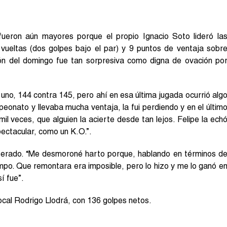
ueron aún mayores porque el propio Ignacio Soto lideró la
vueltas (dos golpes bajo el par) y 9 puntos de ventaja sobr
ción del domingo fue tan sorpresiva como digna de ovación po
uno, 144 contra 145, pero ahí en esa última jugada ocurrió alg
onato y llevaba mucha ventaja, la fui perdiendo y en el últim
l veces, que alguien la acierte desde tan lejos. Felipe la ech
ectacular, como un K.O.”.
perado. “Me desmoroné harto porque, hablando en términos d
empo. Que remontara era imposible, pero lo hizo y me lo ganó e
í fue”.
local Rodrigo Llodrá, con 136 golpes netos.