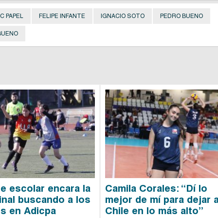
C PAPEL
FELIPE INFANTE
IGNACIO SOTO
PEDRO BUENO
BUENO
e escolar encara la
Camila Corales: “Dí lo
final buscando a los
mejor de mí para dejar 
s en Adicpa
Chile en lo más alto”