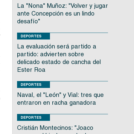
La "Nona" Muñoz: "Volver y jugar
ante Concepción es un lindo
desafío"
s
e
r
DEPORTES
La evaluación será partido a
partido: advierten sobre
o
delicado estado de cancha del
o
Ester Roa
ó
DEPORTES
e
Naval, el "León" y Vial: tres que
n
entraron en racha ganadora
DEPORTES
Cristián Montecinos: "Joaco