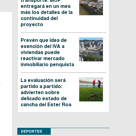
transporte: MOP
entregará en un mes
más los detalles de la
.
continuidad del
proyecto
n
Prevén que idea de
exención del IVA a
e
viviendas puede
n
reactivar mercado
inmobiliario penquista
e
La evaluación será
a
partido a partido:
,
advierten sobre
s
delicado estado de
cancha del Ester Roa
n
n
DEPORTES