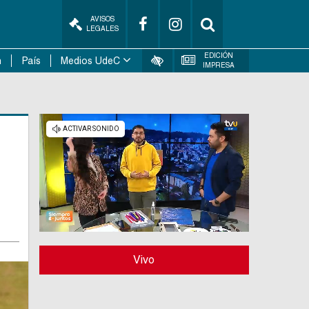
AVISOS
LEGALES
EDICIÓN
n
País
Medios UdeC
IMPRESA
Vivo