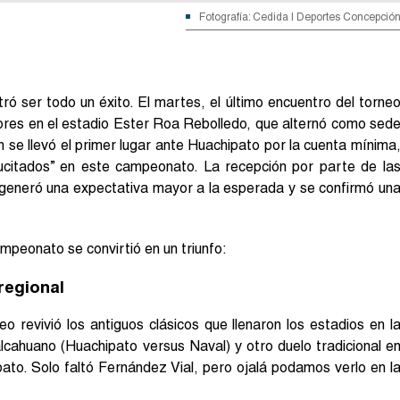
Fotografía: Cedida | Deportes Concepció
ó ser todo un éxito. El martes, el último encuentro del torne
ores en el estadio Ester Roa Rebolledo, que alternó como sed
 se llevó el primer lugar ante Huachipato por la cuenta mínima
ucitados” en este campeonato. La recepción por parte de la
s generó una expectativa mayor a la esperada y se confirmó un
mpeonato se convirtió en un triunfo:
 regional
o revivió los antiguos clásicos que llenaron los estadios en l
lcahuano (Huachipato versus Naval) y otro duelo tradicional e
ato. Solo faltó Fernández Vial, pero ojalá podamos verlo en l