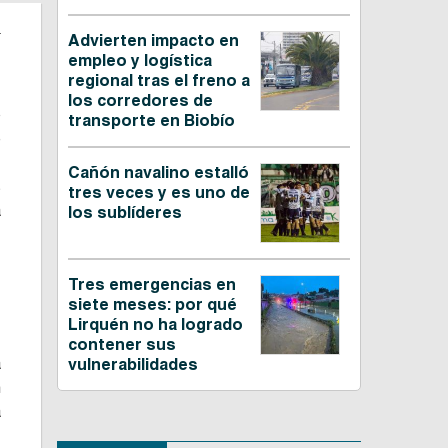
n
Advierten impacto en
empleo y logística
regional tras el freno a
los corredores de
o
transporte en Biobío
e
,
Cañón navalino estalló
s
tres veces y es uno de
a
los sublíderes
Tres emergencias en
siete meses: por qué
Lirquén no ha logrado
contener sus
a
vulnerabilidades
n
a