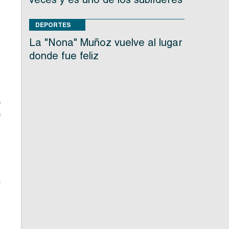
DEPORTES
La "Nona" Muñoz vuelve al lugar
s
s
donde fue feliz
o
a
a
s
n
e
o