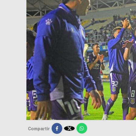

Compartir