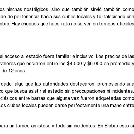
los hinchas nostálgicos, sino que también sirvió también com
do de pertenencia hacia sus clubes locales y fortaleciendo un
 Biobío. Hay choques que hace rato no se ven en torneos oficiale
 acceso al estadio fuera familiar e inclusivo. Los precios de la
 valores que oscilaron entre los $4.000 y $6.000 en promedio 
s de 12 años.
rdado, algo que las autoridades destacaron, promoviendo un
 que busca asistir al estadio sin preocupaciones ni incidentes
 clásicos entre barras que alguna vez fueron etiquetadas com
. Los clubes locales pueden darse perfectamente una mano entr
ara un torneo amistoso y todo sin incidentes. En Biobío esto s