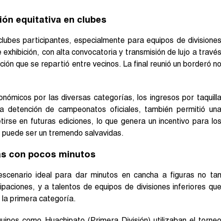
ión equitativa en clubes
clubes participantes, especialmente para equipos de divisione
exhibición, con alta convocatoria y transmisión de lujo a travé
ón que se repartió entre vecinos. La final reunió un borderó n
nómicos por las diversas categorías, los ingresos por taquill
a detención de campeonatos oficiales, también permitió un
irse en futuras ediciones, lo que genera un incentivo para lo
, puede ser un tremendo salvavidas.
ras con pocos minutos
escenario ideal para dar minutos en cancha a figuras no ta
cipaciones, y a talentos de equipos de divisiones inferiores qu
 la primera categoría.
uipos como Huachipato (Primera División) utilizaban el torne