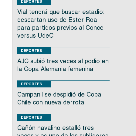
DEPORTES
o
Vial tendrá que buscar estadio:
a
descartan uso de Ester Roa
s
para partidos previos al Conce
versus UdeC
DEPORTES
s
AJC subió tres veces al podio en
y
la Copa Alemania femenina
DEPORTES
a
.
Campanil se despidió de Copa
o
Chile con nueva derrota
e
DEPORTES
Cañón navalino estalló tres
í
veces y es uno de los sublíderes