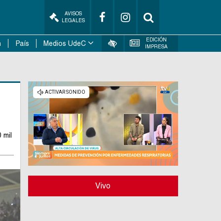
AVISOS
LEGALES
EDICIÓN
n
País
Medios UdeC
IMPRESA
 mil
Vivo