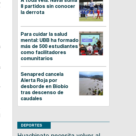
A toda vela: Naval suma
o
8 partidos sin conocer
la derrota
Para cuidar la salud
n
mental: UBB ha formado
a
más de 500 estudiantes
como facilitadores
comunitarios
a
Senapred cancela
Alerta Roja por
desborde en Biobío
y
tras descenso de
caudales
o
l
DEPORTES
Huachipato necesita volver al