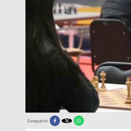

Compartir