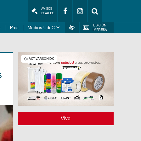
AVISOS
LEGALES
EDICIÓN
n
País
Medios UdeC
IMPRESA
s
Vivo