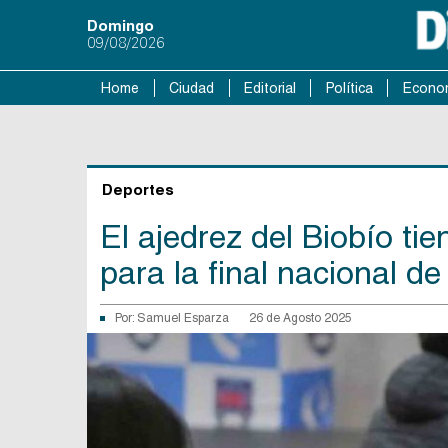
Domingo
09/08/2026
Home
Ciudad
Editorial
Política
Econo
Deportes
El ajedrez del Biobío ti
para la final nacional d
Por:
Samuel Esparza
26 de Agosto 2025