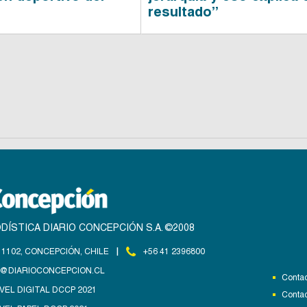
resultado”
DÍSTICA DIARIO CONCEPCIÓN S.A. ©2008
|
1102, CONCEPCIÓN, CHILE
+56 41 2396800
@DIARIOCONCEPCION.CL
Contac
VEL DIGITAL DCCP 2021
Contac