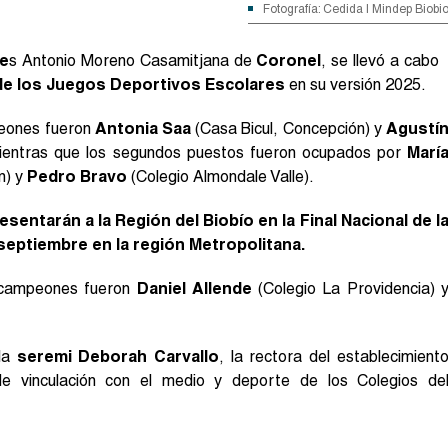
Fotografía: Cedida | Mindep Biobi
de
s Antonio Moreno Casamitjana de
Coronel
, se llevó a cabo
z de los Juegos Deportivos Escolares
en su versión 2025.
eones fueron
Antonia Saa
(Casa Bicul, Concepción) y
Agustí
ientras que los segundos puestos fueron ocupados por
Marí
n) y
Pedro Bravo
(Colegio Almondale Valle).
esentarán a la Región del Biobío en la Final Nacional de l
 septiembre en la región Metropolitana.
campeones fueron
Daniel Allende
(Colegio La Providencia) 
 la
seremi Deborah Carvallo
, la rectora del establecimient
 de vinculación con el medio y deporte de los Colegios de