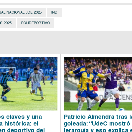
NAL NACIONAL JDE 2025
IND
S 2025
POLIDEPORTIVO
os claves y una
Patricio Almendra tras l
 histórica: el
goleada: “UdeC mostró
n deportivo del
jerarquía y eso explica 