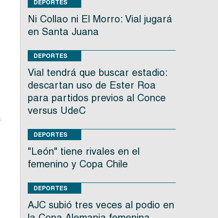
DEPORTES
Ni Collao ni El Morro: Vial jugará
e
en Santa Juana
n
e
DEPORTES
s
Vial tendrá que buscar estadio:
descartan uso de Ester Roa
ó
para partidos previos al Conce
s
versus UdeC
a
DEPORTES
"León" tiene rivales en el
e
s
femenino y Copa Chile
DEPORTES
AJC subió tres veces al podio en
ó
la Copa Alemania femenina