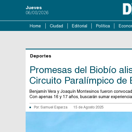
Jueves
06/08/2026
Home
Ciudad
Editorial
Política
Econo
Deportes
Promesas del Biobío alis
Circuito Paralímpico de 
Benjamín Vera y Joaquín Montesinos fueron convocados
Con apenas 16 y 17 años, buscarán sumar experiencia 
Por:
Samuel Esparza
15 de Agosto 2025