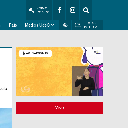
AVISOS
LEGALES
EDICIÓN
n
País
Medios UdeC
IMPRESA
ulo.
Vivo