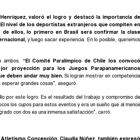
 Henríquez, valoró el logro y destacó la importancia d
“El nivel de los deportistas extranjeros que compiten e
de ellos, lo primero en Brasil será confirmar la clas
ernacional,
y luego sacar experiencia. En lo posible, queremo
de ambos.
“El Comité Paralímpico de Chile los convoc
jor proyección para los Juegos Parapanamericano
que deben andar muy bien.
Si logran mostrar en competenci
s esperar grandes cosas”, aseguró.
o por este logro. Es el resultado del trabajo y compromiso d
pocos los cupos para estos eventos y era un sueño que al meno
grado con dos es una inmensa satisfacción”, cerró.
a Atletismo Concepción, Claudia Núñez, también expres