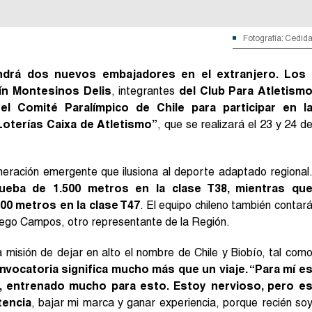
Fotografía: Cedid
ndrá dos nuevos embajadores en el extranjero. Los
ín Montesinos Delis
, integrantes
del Club Para Atletism
l Comité Paralímpico de Chile para participar en l
Loterías Caixa de Atletismo”
, que se realizará el 23 y 24 d
ración emergente que ilusiona al deporte adaptado regional
rueba de 1.500 metros en la clase T38, mientras qu
400 metros en la clase T47
. El equipo chileno también contar
rego Campos, otro representante de la Región.
a misión de dejar en alto el nombre de Chile y Biobío, tal com
nvocatoria significa mucho más que un viaje. “Para mí e
, entrenado mucho para esto. Estoy nervioso, pero e
tencia
, bajar mi marca y ganar experiencia, porque recién so