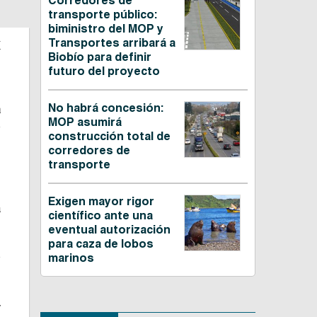
Corredores de
transporte público:
biministro del MOP y
a
Transportes arribará a
Biobío para definir
futuro del proyecto
o
No habrá concesión:
a
MOP asumirá
e
construcción total de
corredores de
transporte
.
e
Exigen mayor rigor
á
científico ante una
eventual autorización
para caza de lobos
o
marinos
s
s
y