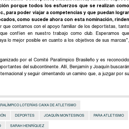
acción porque todos los esfuerzos que se realizan com
etc., para poder viajar a competencias y que puedan logra
ocados, como sucede ahora con esta nominación, rinde
que contamos con el apoyo familiar de los deportistas, tant
que confíen en nuestro trabajo como club. Esperamos qu
aya lo mejor posible en cuanto a los objetivos de sus marcas”
rganizado por el Comité Paralímpico Brasileño y es reconocid
portantes del subcontinente. Allí, Benjamín y Joaquín buscará
nternacional y seguir cimentando un camino que, a juzgar por s
ARALÍMPICO LOTERÍAS CAIXA DE ATLETISMO
IÓN
DEPORTES
JOAQUÍN MONTESINOS
PARA ATLETISMO
O
SARAH HENRÍQUEZ