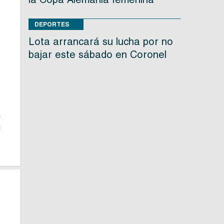
o
r
DEPORTES
n
Lota arrancará su lucha por no
o
bajar este sábado en Coronel
e
,
o
n
u