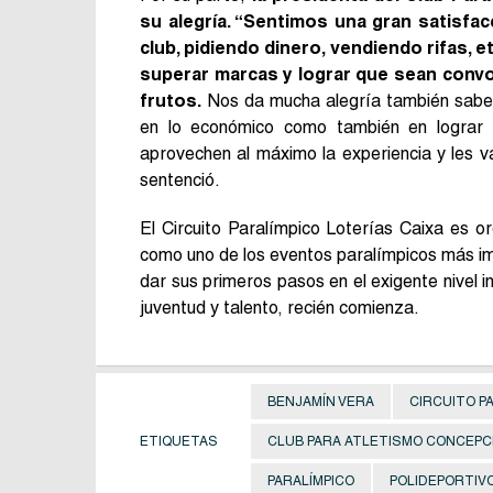
su alegría. “Sentimos una gran satisf
club, pidiendo dinero, vendiendo rifas, 
superar marcas y lograr que sean conv
frutos.
Nos da mucha alegría también saber 
en lo económico como también en lograr 
aprovechen al máximo la experiencia y les v
sentenció.
El Circuito Paralímpico Loterías Caixa es o
como uno de los eventos paralímpicos más im
dar sus primeros pasos en el exigente nivel i
juventud y talento, recién comienza.
BENJAMÍN VERA
CIRCUITO P
ETIQUETAS
CLUB PARA ATLETISMO CONCEPC
PARALÍMPICO
POLIDEPORTIV