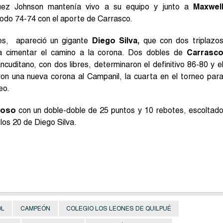
quez Johnson mantenía vivo a su equipo y junto a
Maxwel
todo 74-74 con el aporte de Carrasco.
des, apareció un gigante
Diego Silva,
que con dos triplazo
ra cimentar el camino a la corona. Dos dobles de
Carrasc
cuditano, con dos libres, determinaron el definitivo 86-80 y e
aron una nueva corona al Campanil, la cuarta en el torneo par
eo.
ioso
con un doble-doble de 25 puntos y 10 rebotes, escoltad
los 20 de Diego Silva.
OL
CAMPEÓN
COLEGIO LOS LEONES DE QUILPUÉ