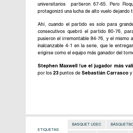
universitarios partieron 67-65. Pero Ro
protagonizó una lucha de alto vuelo dejando 
Ahí, cuando el partido es solo para gran
consecutivos quebró el partido 80-76, pa
pusieron el irremontable 84-76, y el mismo an
inalcanzable 4-1 en la serie, que le entreg
erigirse como el equipo más ganador del torn
Stephen Maxwell
f
ue el jugador más val
por los
23
puntos de
Sebastián Carrasco
y 
BASQUET UDEC
BÁSQUETB
ETIQUETAS