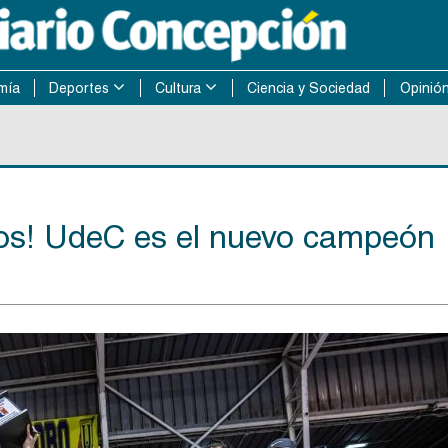
mía
Deportes
Cultura
Ciencia y Sociedad
Opinió
os! UdeC es el nuevo campeón