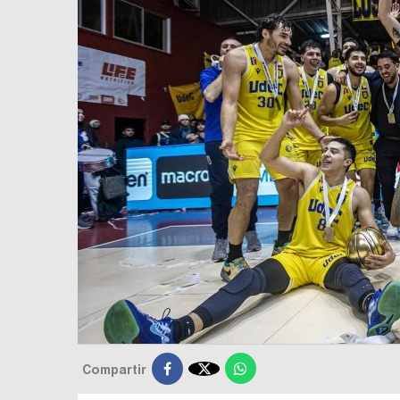

Compartir