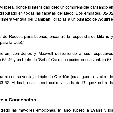
víspera, donde lo intensidad dejó un comprensible cansancio e
 disputado en todas las facetas del juego. Dos empates, 32-3
primera ventaja del
Campanil
gracias a un puntazo de
Aguirr
ple de Roquez para Leones, encontró la respuesta de
Milano
 para la UdeC.
rieron, con Jones y Maxwell sosteniendo a sus respectivo
 55-46 y un triple de “Seba” Carrasco pusieron una ventaja 58
rmió en su ventaja, triple de
Carrión
(su segundo) y otro d
63-62. Al final, una espectacular volcada de Roquez sobre l
lve a Concepción
entregó las mayores emociones.
Milano
superó a
Evans
y lo