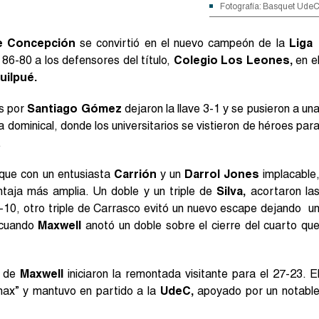
Fotografía: Basquet Ude
e Concepción
se convirtió en el nuevo campeón de la
Liga
 86-80 a los defensores del título,
Colegio Los Leones,
en e
uilpué.
os por
Santiago Gómez
dejaron la llave 3-1 y se pusieron a un
da dominical, donde los universitarios se vistieron de héroes par
.
, que con un entusiasta
Carrión
y un
Darrol Jones
implacable
ntaja más amplia. Un doble y un triple de
Silva,
acortaron la
9-10, otro triple de Carrasco evitó un nuevo escape dejando u
 cuando
Maxwell
anotó un doble sobre el cierre del cuarto qu
s de
Maxwell
iniciaron la remontada visitante para el 27-23. E
max” y mantuvo en partido a la
UdeC,
apoyado por un notabl