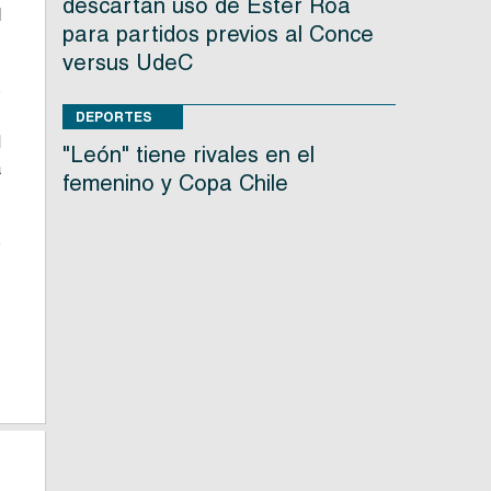
descartan uso de Ester Roa
l
para partidos previos al Conce
versus UdeC
s
o
DEPORTES
l
"León" tiene rivales en el
a
femenino y Copa Chile
o