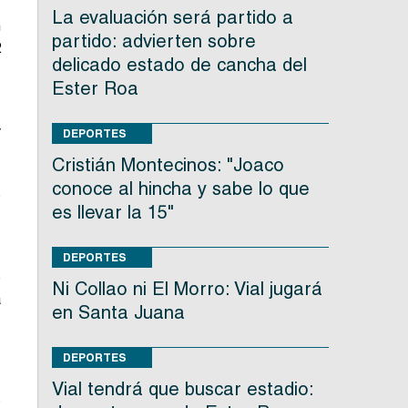
La evaluación será partido a
n
partido: advierten sobre
2
delicado estado de cancha del
e
Ester Roa
y
DEPORTES
Cristián Montecinos: "Joaco
conoce al hincha y sabe lo que
s
es llevar la 15"
-
DEPORTES
e
Ni Collao ni El Morro: Vial jugará
a
en Santa Juana
DEPORTES
Vial tendrá que buscar estadio:
s