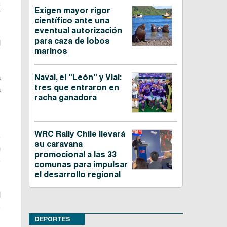
C
Exigen mayor rigor
científico ante una
eventual autorización
para caza de lobos
l
marinos
a
Naval, el "León" y Vial:
tres que entraron en
a
racha ganadora
,
WRC Rally Chile llevará
s
su caravana
n
promocional a las 33
e
comunas para impulsar
el desarrollo regional
l
e
DEPORTES