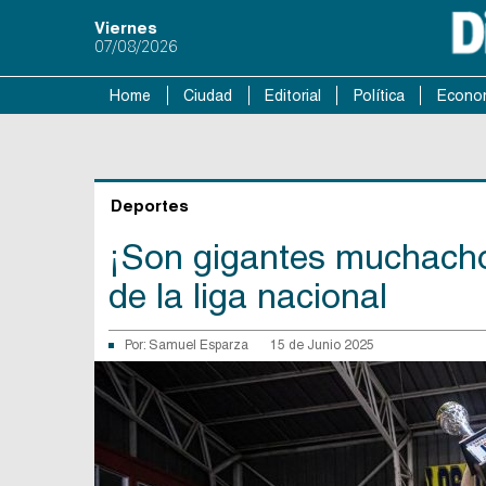
Viernes
07/08/2026
Home
Ciudad
Editorial
Política
Econo
Deportes
¡Son gigantes muchach
de la liga nacional
Por:
Samuel Esparza
15 de Junio 2025