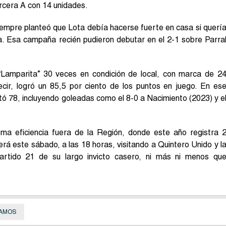
ercera A con 14 unidades.
iempre planteó que Lota debía hacerse fuerte en casa si querí
ía. Esa campaña recién pudieron debutar en el 2-1 sobre Parra
a “Lamparita” 30 veces en condición de local, con marca de 2
ecir, logró un 85,5 por ciento de los puntos en juego. En es
otó 78, incluyendo goleadas como el 8-0 a Nacimiento (2023) y e
ma eficiencia fuera de la Región, donde este año registra 
rá este sábado, a las 18 horas, visitando a Quintero Unido y l
partido 21 de su largo invicto casero, ni más ni menos qu
AMOS