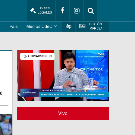
AVISOS
LEGALES
EDICIÓN
n
País
Medios UdeC
IMPRESA
20
Vivo