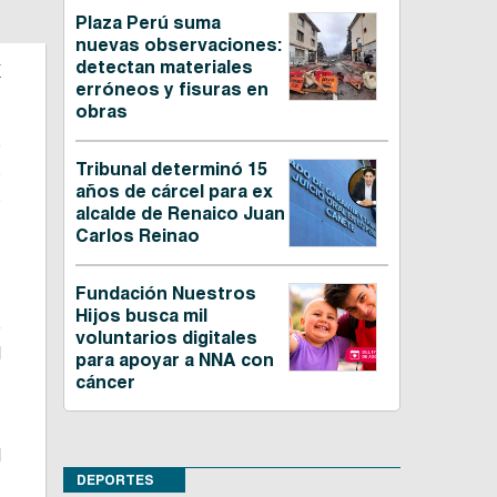
Plaza Perú suma
nuevas observaciones:
a
detectan materiales
erróneos y fisuras en
obras
o
Tribunal determinó 15
s
años de cárcel para ex
s
alcalde de Renaico Juan
Carlos Reinao
,
Fundación Nuestros
,
Hijos busca mil
e
voluntarios digitales
l
para apoyar a NNA con
cáncer
,
l
DEPORTES