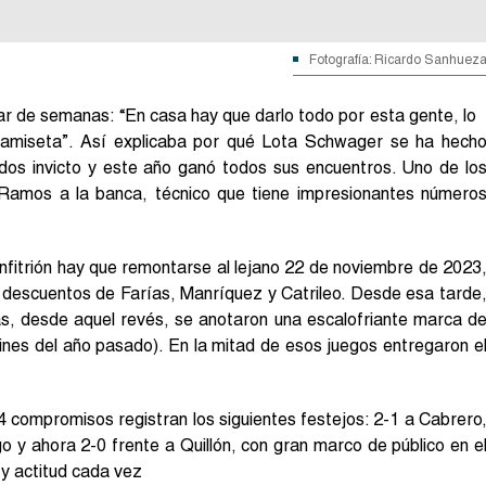
Fotografía: Ricardo Sanhuez
 par de semanas: “En casa
hay que darlo todo por esta gente, lo
miseta”. Así explicaba por qué Lota Schwager se ha hech
dos invicto y este año ganó todos sus encuentros. Uno de lo
 Ramos a la banca, técnico que tiene impresionantes número
anfitrión hay que remontarse al lejano 22 de noviembre de 2023
 descuentos de Farías, Manríquez y Catrileo. Desde esa tarde
ás, desde aquel revés, se anotaron una escalofriante marca d
ines del año pasado). En la mitad de esos juegos entregaron e
4 compromisos registran los
siguientes festejos: 2-1 a Cabrero
 y ahora 2-0 frente a Quillón, con gran marco de público en e
y actitud cada vez