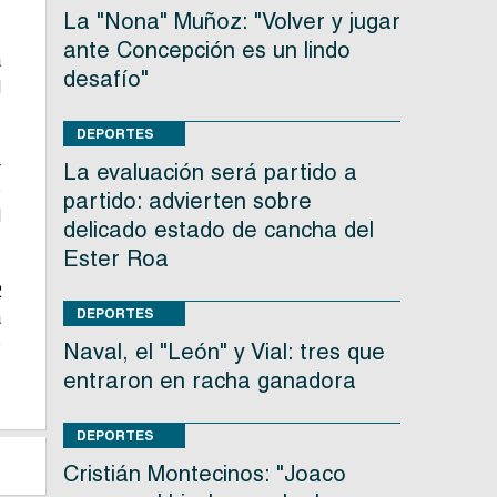
La "Nona" Muñoz: "Volver y jugar
ante Concepción es un lindo
a
desafío"
l
DEPORTES
4
La evaluación será partido a
e
partido: advierten sobre
l
delicado estado de cancha del
Ester Roa
2
DEPORTES
a
e
Naval, el "León" y Vial: tres que
entraron en racha ganadora
DEPORTES
Cristián Montecinos: "Joaco