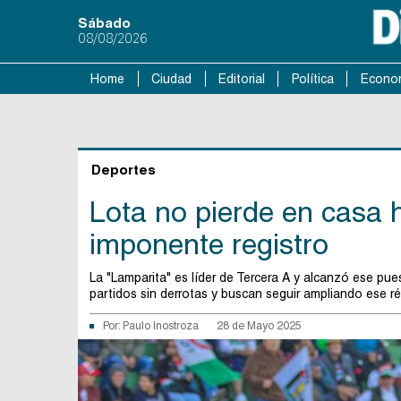
Sábado
08/08/2026
Home
Ciudad
Editorial
Política
Econo
Deportes
Lota no pierde en casa 
imponente registro
La "Lamparita" es líder de Tercera A y alcanzó ese p
partidos sin derrotas y buscan seguir ampliando ese ré
Por:
Paulo Inostroza
28 de Mayo 2025