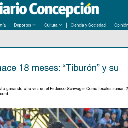
mía
Deportes
Cultura
Ciencia y Sociedad
Opinió
hace 18 meses: “Tiburón” y su
uesto ganando otra vez en el Federico Schwager. Como locales suman 
cord.