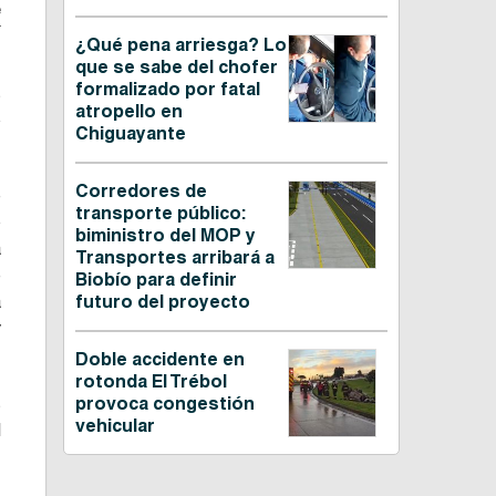
e
¿Qué pena arriesga? Lo
que se sabe del chofer
formalizado por fatal
s
atropello en
o
Chiguayante
Corredores de
e
transporte público:
o
biministro del MOP y
a
Transportes arribará a
e
Biobío para definir
a
futuro del proyecto
y
Doble accidente en
rotonda El Trébol
s
provoca congestión
vehicular
l