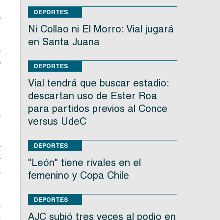
o
DEPORTES
a
Ni Collao ni El Morro: Vial jugará
en Santa Juana
a
a
DEPORTES
Vial tendrá que buscar estadio:
descartan uso de Ester Roa
para partidos previos al Conce
á
versus UdeC
DEPORTES
r
r
"León" tiene rivales en el
a
femenino y Copa Chile
DEPORTES
n
AJC subió tres veces al podio en
n