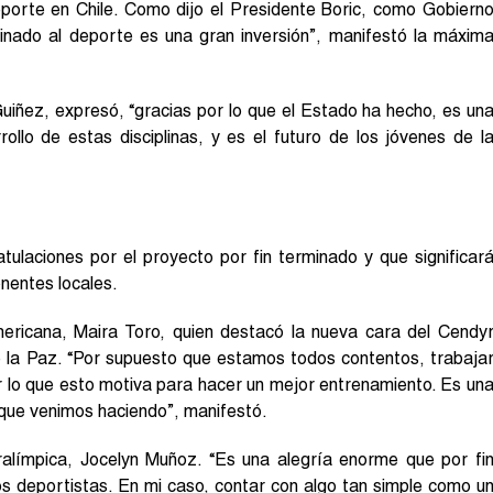
eporte en Chile. Como dijo el Presidente Boric, como Gobiern
tinado al deporte es una gran inversión”, manifestó la máxim
Guiñez, expresó, “gracias por lo que el Estado ha hecho, es un
ollo de estas disciplinas, y es el futuro de los jóvenes de l
tulaciones por el proyecto por fin terminado y que significar
nentes locales.
americana, Maira Toro, quien destacó la nueva cara del Cendy
 la Paz. “Por supuesto que estamos todos contentos, trabaja
r lo que esto motiva para hacer un mejor entrenamiento. Es un
que venimos haciendo”, manifestó.
alímpica, Jocelyn Muñoz. “Es una alegría enorme que por fi
s deportistas. En mi caso, contar con algo tan simple como u