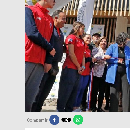

Compartir