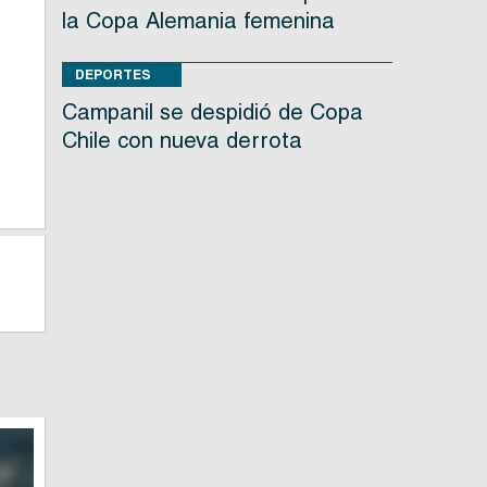
la Copa Alemania femenina
,
DEPORTES
e
Campanil se despidió de Copa
s
Chile con nueva derrota
e