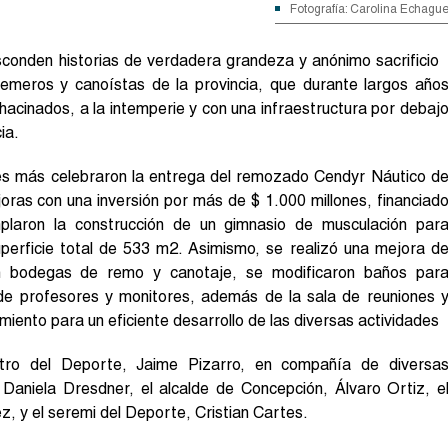
Fotografía: Carolina Echagu
conden historias de verdadera grandeza y anónimo sacrificio
remeros y canoístas de la provincia, que durante largos año
hacinados, a la intemperie y con una infraestructura por debaj
ia.
enes más celebraron la entrega del remozado Cendyr Náutico d
oras con una inversión por más de $ 1.000 millones, financiad
plaron la construcción de un gimnasio de musculación par
perficie total de 533 m2. Asimismo, se realizó una mejora d
ron bodegas de remo y canotaje, se modificaron baños par
s de profesores y monitores, además de la sala de reuniones 
miento para un eficiente desarrollo de las diversas actividades
stro del Deporte, Jaime Pizarro, en compañía de diversa
 Daniela Dresdner, el alcalde de Concepción, Álvaro Ortiz, e
z, y el seremi del Deporte, Cristian Cartes.