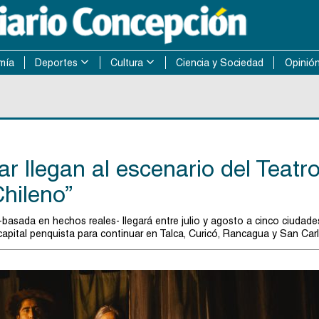
mía
Deportes
Cultura
Ciencia y Sociedad
Opinió
ar llegan al escenario del Teatr
hileno”
r -basada en hechos reales- llegará entre julio y agosto a cinco ciudade
a capital penquista para continuar en Talca, Curicó, Rancagua y San Car