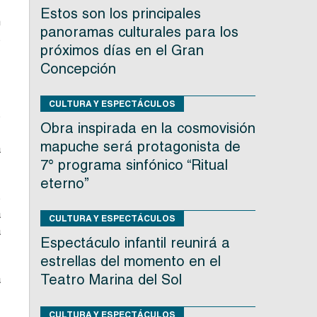
Estos son los principales
n
panoramas culturales para los
s
próximos días en el Gran
Concepción
CULTURA Y ESPECTÁCULOS
s
Obra inspirada en la cosmovisión
mapuche será protagonista de
a
7° programa sinfónico “Ritual
eterno”
s
a
CULTURA Y ESPECTÁCULOS
a
Espectáculo infantil reunirá a
estrellas del momento en el
Teatro Marina del Sol
a
CULTURA Y ESPECTÁCULOS