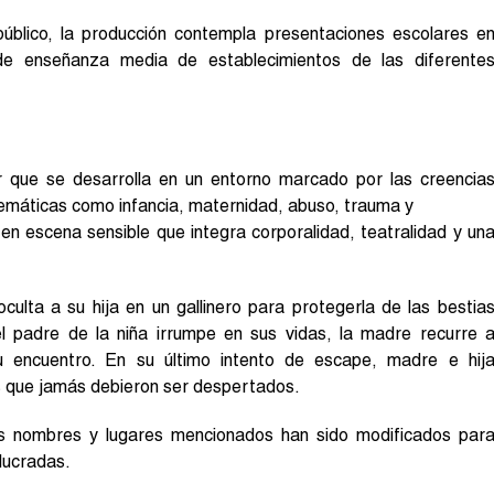
úblico, la producción contempla presentaciones escolares e
s de enseñanza media de establecimientos de las diferente
r que se desarrolla en un entorno marcado por las creencia
temáticas como infancia, maternidad, abuso, trauma y
en escena sensible que integra corporalidad, teatralidad y un
culta a su hija en un gallinero para protegerla de las bestia
l padre de la niña irrumpe en sus vidas, la madre recurre 
u encuentro. En su último intento de escape, madre e hij
 que jamás debieron ser despertados.
s nombres y lugares mencionados han sido modificados par
lucradas.