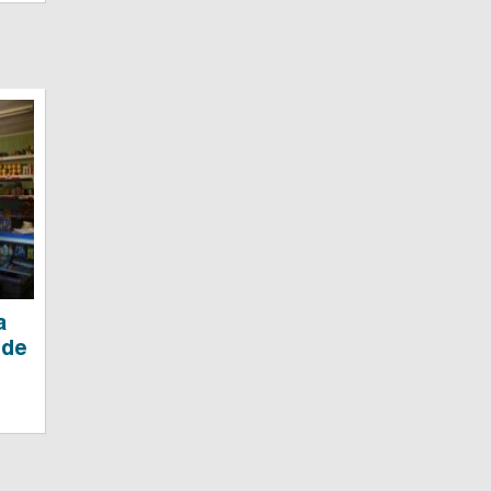
a
sde