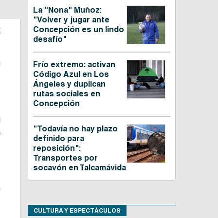
La "Nona" Muñoz:
"Volver y jugar ante
a
Concepción es un lindo
desafío"
u
Frío extremo: activan
Código Azul en Los
o
Ángeles y duplican
rutas sociales en
Concepción
,
l
"Todavía no hay plazo
a
definido para
8
reposición":
Transportes por
socavón en Talcamávida
s
n
,
CULTURA Y ESPECTÁCULOS