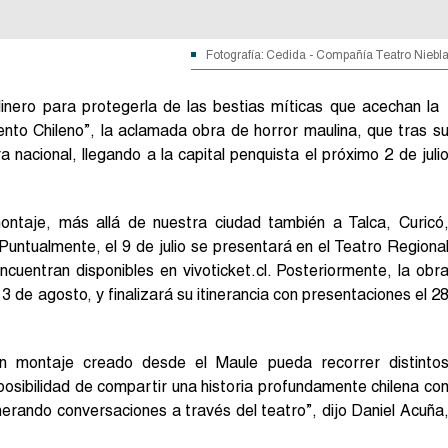
Fotografía: Cedida - Compañía Teatro Niebl
inero para protegerla de las bestias míticas que acechan la
nto Chileno”, la aclamada obra de horror maulina, que tras s
 nacional, llegando a la capital penquista el próximo 2 de juli
ontaje, más allá de nuestra ciudad también a Talca, Curicó
Puntualmente, el 9 de julio se presentará en el Teatro Regiona
cuentran disponibles en vivoticket.cl. Posteriormente, la obr
13 de agosto, y finalizará su itinerancia con presentaciones el 2
un montaje creado desde el Maule pueda recorrer distinto
posibilidad de compartir una historia profundamente chilena co
enerando conversaciones a través del teatro”, dijo Daniel Acuña