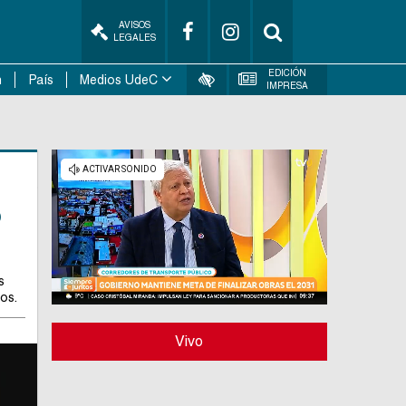
AVISOS
LEGALES
EDICIÓN
n
País
Medios UdeC
IMPRESA
o
s
los.
Vivo