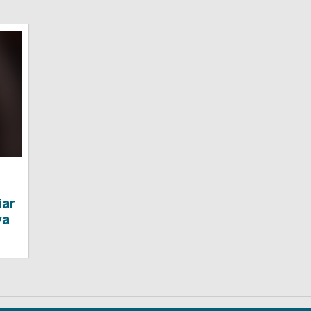
iar
va