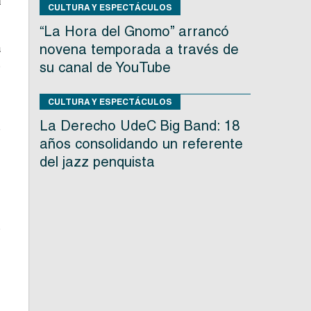
a
CULTURA Y ESPECTÁCULOS
“La Hora del Gnomo” arrancó
novena temporada a través de
a
s
su canal de YouTube
CULTURA Y ESPECTÁCULOS
e
La Derecho UdeC Big Band: 18
e
años consolidando un referente
del jazz penquista
n
s