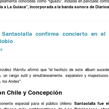
pliamente conocidas como “Iguazú”, incluida en películas com
 a La Quiaca”, incorporada a la banda sonora de Diario
 Santaolalla confirma concierto en el
iobío
ás
nzález Iñárritu afirmó que “el hechizo de este álbum suced
, un rango sutil y simultáneamente, expansivo y majestuoso
, los Andes”.
con Chile y Concepción
ponente especial para el público chileno.
Santaolalla fue e