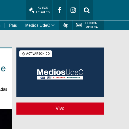
AVISOS
LEGALES
EDICIÓN
n
País
Medios UdeC
IMPRESA
de
adas
Vivo