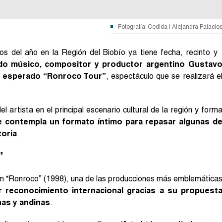
Fotografía: Cedida | Alejandra Palacio
 del año en la Región del Biobío ya tiene fecha, recinto y
do músico, compositor y productor argentino Gustav
su esperado “Ronroco Tour”
, espectáculo que se realizará e
 artista en el principal escenario cultural de la región y form
e contempla un formato íntimo para repasar algunas d
toria
.
”
bum “Ronroco” (1998), una de las producciones más emblemática
ar reconocimiento internacional gracias a su propuest
nas y andinas
.