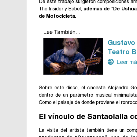
De este trabajo surgieron composiciones am
The Insider y Babel,
además de “De Ushuaia
de Motocicleta.
Lee También...
Gustavo
Teatro B
arrow_forward
Leer m
Sobre este disco, el cineasta Alejandro Go
dentro de un parámetro musical minimalista
Como el paisaje de donde proviene el ronroco
El vínculo de Santaolalla 
La visita del artista también tiene un com