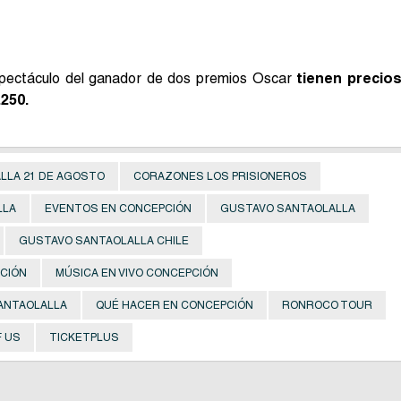
 espectáculo del ganador de dos premios Oscar
tienen precio
250.
LLA 21 DE AGOSTO
CORAZONES LOS PRISIONEROS
LLA
EVENTOS EN CONCEPCIÓN
GUSTAVO SANTAOLALLA
GUSTAVO SANTAOLALLA CHILE
CIÓN
MÚSICA EN VIVO CONCEPCIÓN
ANTAOLALLA
QUÉ HACER EN CONCEPCIÓN
RONROCO TOUR
F US
TICKETPLUS