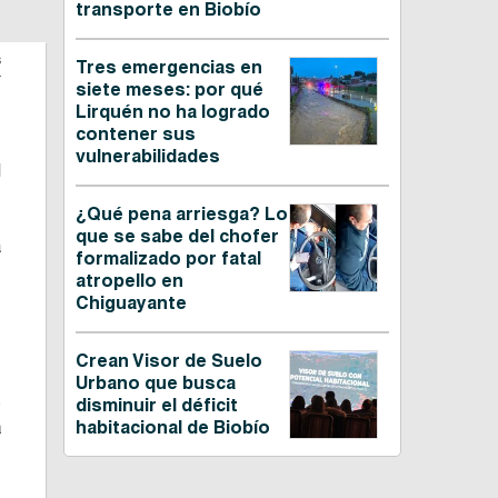
transporte en Biobío
s
Tres emergencias en
siete meses: por qué
Lirquén no ha logrado
contener sus
o
vulnerabilidades
l
¿Qué pena arriesga? Lo
que se sabe del chofer
a
formalizado por fatal
e
atropello en
Chiguayante
Crean Visor de Suelo
Urbano que busca
s
disminuir el déficit
a
habitacional de Biobío