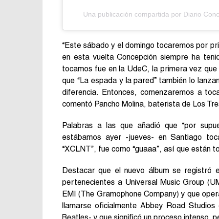
Una publicación compartida por Diario Con
“Este sábado y el domingo tocaremos por pri
en esta vuelta Concepción siempre ha tenid
tocamos fue en la UdeC, la primera vez que
que “La espada y la pared” también lo lanza
diferencia. Entonces, comenzaremos a toca
comentó Pancho Molina, baterista de Los Tr
Palabras a las que añadió que “por supues
estábamos ayer -jueves- en Santiago to
“XCLNT”, fue como “guaaa”, así que están to
Destacar que el nuevo álbum se registró e
pertenecientes a Universal Music Group (U
EMI (The Gramophone Company) y que operar
llamarse oficialmente Abbey Road Studios
Beatles- y que significó un proceso intenso, 