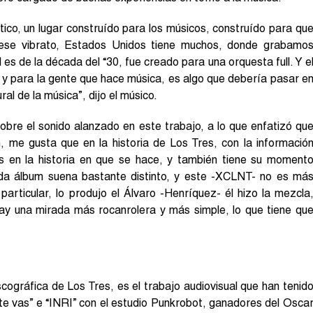
tico, un lugar construído para los músicos, construído para qu
n ese vibrato, Estados Unidos tiene muchos, donde grabamo
es de la década del “30, fue creado para una orquesta full. Y e
 y para la gente que hace música, es algo que debería pasar e
ral de la música”, dijo el músico.
obre el sonido alanzado en este trabajo, a lo que enfatizó qu
, me gusta que en la historia de Los Tres, con la informació
s en la historia en que se hace, y también tiene su moment
ada álbum suena bastante distinto, y este -XCLNT- no es má
particular, lo produjo el Álvaro -Henríquez- él hizo la mezcla
Hay una mirada más rocanrolera y más simple, lo que tiene qu
ográfica de Los Tres, es el trabajo audiovisual que han tenid
 te vas” e “INRI” con el estudio Punkrobot, ganadores del Osca