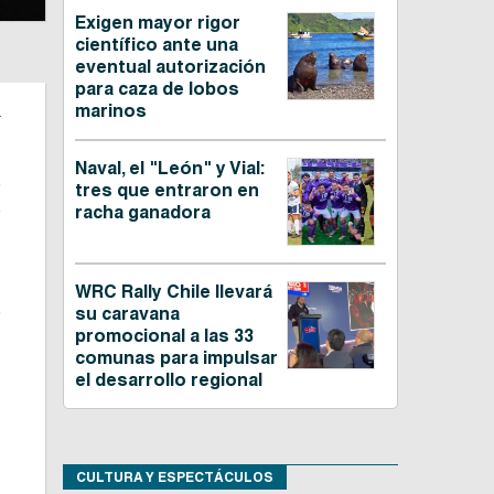
Exigen mayor rigor
científico ante una
eventual autorización
para caza de lobos
n
marinos
Naval, el "León" y Vial:
e
tres que entraron en
e
racha ganadora
n
WRC Rally Chile llevará
e
su caravana
promocional a las 33
comunas para impulsar
el desarrollo regional
CULTURA Y ESPECTÁCULOS