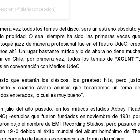
cepción (@diarioconcepcion)
mera vez todos los temas del disco, será un estreno absoluto 
o prioridad. O sea, siempre ha sido, las primeras veces qu
 toqué jazz de manera profesional fue en el Teatro UdeC, cre
mos ahí. Un lugar bastante mítico y lo de ahora no tiene much
r en Chile, por primera vez, todos los temas de
“XCLNT”
”
es en conversación con Medios UdeC.
to que estarán los clásicos, los greatest hits, pero just
cando y cuando Álvaro anunció que tocaríamos un tema d
dos enterados, lo cual es muy bueno”.
n julio del año pasado, en los míticos estudios Abbey Roa
MG) -estudios que fueron fundados en noviembre de 1931 po
on bajo el nombre de EMI Recording Studios, pero pasaron 
 en 1970 debido al éxito mundial del álbum homónimo de Th
pero cargado de buenas experiencias en torno a la música.