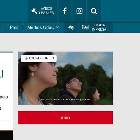
AVISOS
LEGALES
EDICIÓN
n
País
Medios UdeC
IMPRESA
l
pacio
e
Vivo