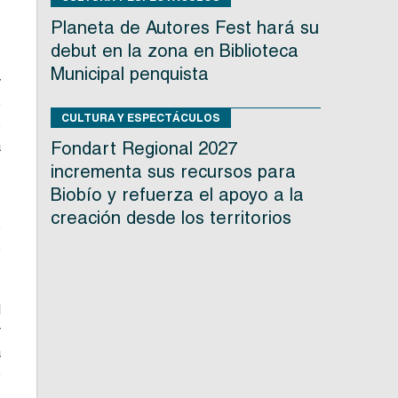
Planeta de Autores Fest hará su
debut en la zona en Biblioteca
Municipal penquista
y
e
CULTURA Y ESPECTÁCULOS
o
a
Fondart Regional 2027
,
incrementa sus recursos para
Biobío y refuerza el apoyo a la
creación desde los territorios
o
e
d
r
a
e