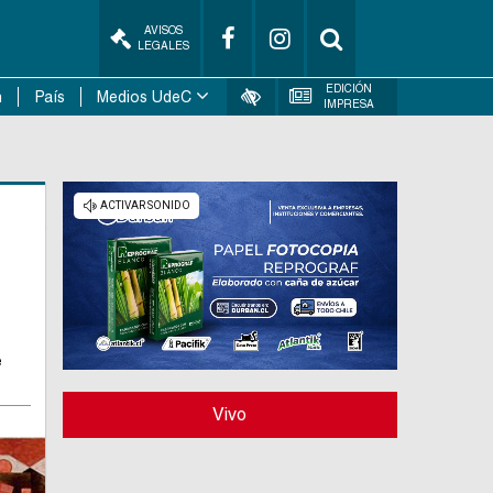
AVISOS
LEGALES
EDICIÓN
n
País
Medios UdeC
IMPRESA
e
Vivo