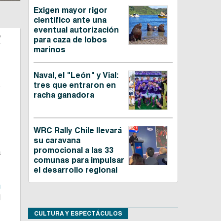
Exigen mayor rigor
científico ante una
eventual autorización
o
para caza de lobos
marinos
s
Naval, el "León" y Vial:
s
tres que entraron en
racha ganadora
n
WRC Rally Chile llevará
su caravana
promocional a las 33
a
comunas para impulsar
el desarrollo regional
a
l
CULTURA Y ESPECTÁCULOS