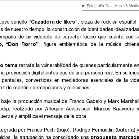
Fotografía: Dual Music & Medi
uevo sencillo
“Cazadora de likes”
, pieza de rock en español
s de nuestro tiempo: la construcción de identidades idealizada
compaña de un videoclip de carácter lúdico que cuenta con l
o, “Don Rorro”
, figura emblemática de la música chilen
vo tema
retrata la vulnerabilidad de quienes particularmente e
a proyección digital antes que de una persona real. En su líric
 pantallas, convertidas en mediadoras esenciales de la vid
az de redefinir percepciones y relaciones.
, bajo la producción musical de Franco Gabelo y Mark Marshal
eoclip, realizado por Arlequín Audiovisual, Marcos Saavedra 
fuerza y amplifica el mensaje de la obra
tegrada por Franco Puchi (bajo), Rodrigo Fernandini (batería) 
nicios, la agrupación ha consolidado una
propuesta marcad