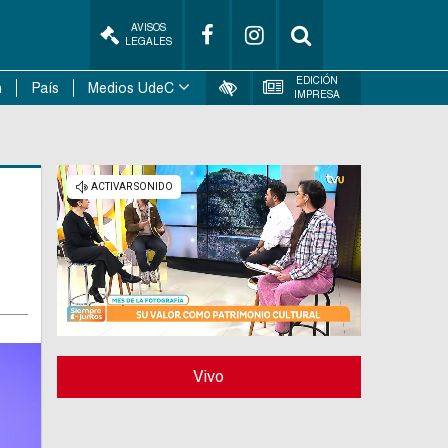
AVISOS
LEGALES
EDICIÓN
n
País
Medios UdeC
IMPRESA
Vivo