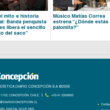
l mito e historia
Músico Matías Correa
al: Banda penquista
estrena “¿Dónde estás
s libera el sencillo
palomita?”
jo del saco”
DÍSTICA DIARIO CONCEPCIÓN S.A. ©2008
|
1102, CONCEPCIÓN, CHILE
+56 41 2396800
@DIARIOCONCEPCION.CL
Contac
VEL DIGITAL DCCP 2021