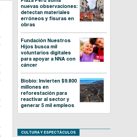
Plaza Perú suma
nuevas observaciones:
a
detectan materiales
erróneos y fisuras en
obras
s
a
Fundación Nuestros
a
Hijos busca mil
voluntarios digitales
para apoyar a NNA con
n
cáncer
a
a
Biobío: Invierten $9.800
millones en
reforestación para
reactivar al sector y
l
generar 5 mil empleos
y
y
CULTURA Y ESPECTÁCULOS
a