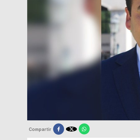

Compartir