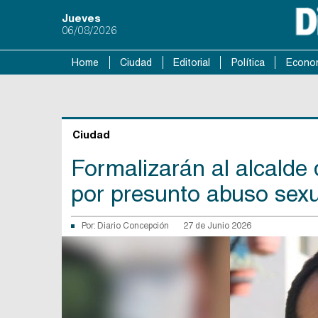
Jueves
06/08/2026
Home
Ciudad
Editorial
Política
Econo
Ciudad
Formalizarán al alcalde 
por presunto abuso sexu
Por:
Diario Concepción
27 de Junio 2026