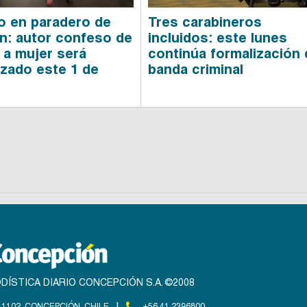
o en paradero de
Tres carabineros
n: autor confeso de
incluidos: este lunes
 a mujer será
continúa formalización
izado este 1 de
banda criminal
DÍSTICA DIARIO CONCEPCIÓN S.A. ©2008
|
1102, CONCEPCIÓN, CHILE
+56 41 2396800