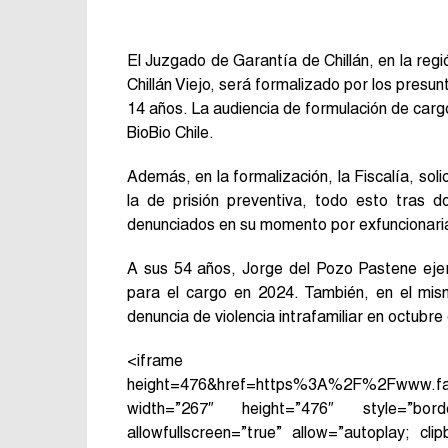
El Juzgado de Garantía de Chillán, en la reg
Chillán Viejo, será formalizado por los presu
14 años. La audiencia de formulación de cargo
BioBio Chile.
Además, en la formalización, la Fiscalía, sol
la de prisión preventiva, todo esto tras d
denunciados en su momento por exfuncionarias
A sus 54 años, Jorge del Pozo Pastene ejer
para el cargo en 2024. También, en el mism
denuncia de violencia intrafamiliar en octubre
<iframe src=”https://ww
height=476&href=https%3A%2F%2Fwww.fa
width=”267″ height=”476″ style=”borde
allowfullscreen=”true” allow=”autoplay; cli