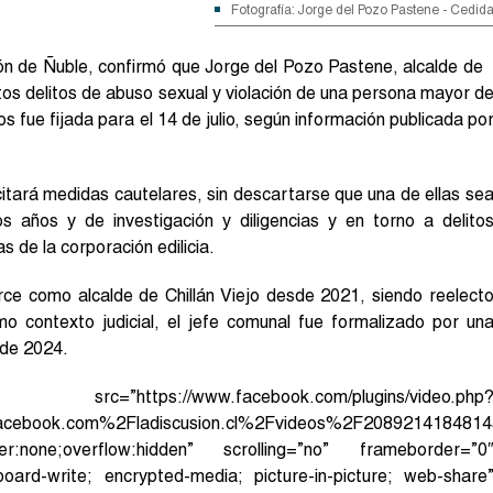
Fotografía: Jorge del Pozo Pastene - Cedid
ión de Ñuble, confirmó que Jorge del Pozo Pastene, alcalde de
ntos delitos de abuso sexual y violación de una persona mayor d
s fue fijada para el 14 de julio, según información publicada po
icitará medidas cautelares, sin descartarse que una de ellas se
os años y de investigación y diligencias y en torno a delito
 de la corporación edilicia.
ce como alcalde de Chillán Viejo desde 2021, siendo reelect
o contexto judicial, el jefe comunal fue formalizado por un
 de 2024.
w.facebook.com/plugins/video.php
cebook.com%2Fladiscusion.cl%2Fvideos%2F2089214184814
r:none;overflow:hidden” scrolling=”no” frameborder=”0
pboard-write; encrypted-media; picture-in-picture; web-share