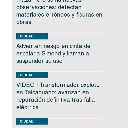
observaciones: detectan
materiales erróneos y fisuras en
obras
CIUDAD
Advierten riesgo en cinta de
escalada Simond y llaman a
a
suspender su uso
e
a
CIUDAD
,
VIDEO | Transformador explotó
en Talcahuano: avanzan en
a
reparación definitiva tras falla
n
eléctrica
e
y
CIUDAD
n