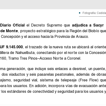
Fotografía: Cedid
Diario Oficial
el Decreto Supremo que
adjudica a Sacyr
e de Monte
, proyecto estratégico para la Región del Biobío qu
n Concepción y el acceso hacia la Provincia de Arauco.
UF 9.145.000
, el trazado de la nueva ruta se ubicará al orient
dillera de Nahuelbuta, conectando por el norte con la Concesió
uta 160, Tramo Tres Pinos–Acceso Norte a Coronel.
ima generación, que incluye seis enlaces a desnivel, un puente
s, dos viaductos y seis pasarelas peatonales, además de obra
sajismo, seguridad vial, sistema de telepeaje (Free Flow) qu
ara los usuarios. En adición, incorpora vías de evacuación ant
 los estándares de conectividad y seguridad para los usuarios 