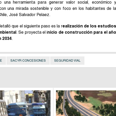
o una herramienta para generar valor social, económico 
 con una mirada sostenible y con foco en los habitantes de l
Chile, José Salvador Pelaez.
talló que el siguiente paso es la r
ealización de los estudio
mbiental
. Se proyecta el i
nicio de construcción para el añ
n 2034
.
TE
SACYR CONCESIONES
SEGURIDAD VIAL