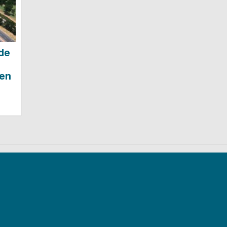
de
 en