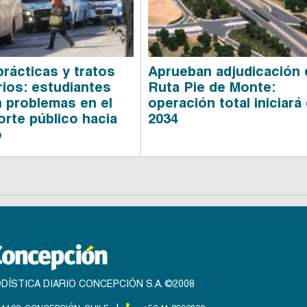
prácticas y tratos
Aprueban adjudicación 
rios: estudiantes
Ruta Pie de Monte:
 problemas en el
operación total iniciará
orte público hacia
2034
o
DÍSTICA DIARIO CONCEPCIÓN S.A. ©2008