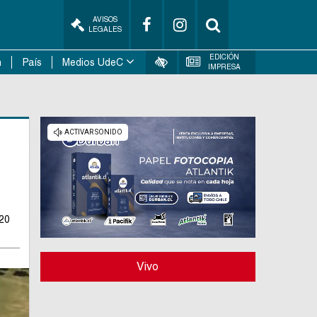
AVISOS
LEGALES
EDICIÓN
n
País
Medios UdeC
IMPRESA
 20
Vivo