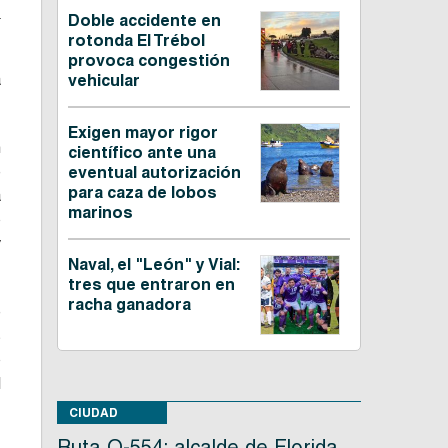
n
Doble accidente en
rotonda El Trébol
provoca congestión
a
vehicular
Exigen mayor rigor
n
científico ante una
e
eventual autorización
para caza de lobos
a
marinos
o
y
Naval, el "León" y Vial:
tres que entraron en
racha ganadora
e
s
o
l
CIUDAD
Ruta O-554: alcalde de Florida