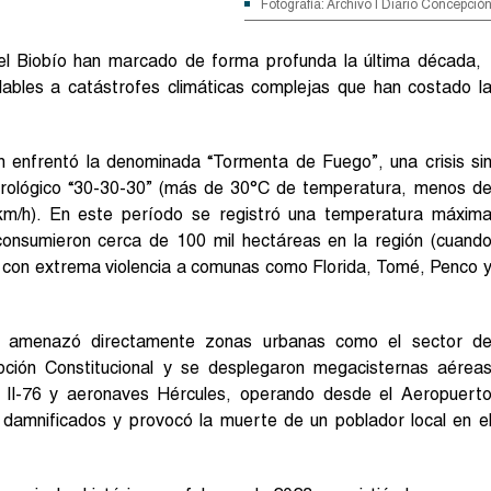
Fotografía: Archivo | Diario Concepció
el Biobío han marcado de forma profunda la última década,
ables a catástrofes climáticas complejas que han costado l
 enfrentó la denominada “Tormenta de Fuego”, una crisis si
orológico “30-30-30” (más de 30°C de temperatura, menos d
m/h). En este período se registró una temperatura máxim
 consumieron cerca de 100 mil hectáreas en la región (cuand
o con extrema violencia a comunas como Florida, Tomé, Penco 
e amenazó directamente zonas urbanas como el sector d
ión Constitucional y se desplegaron megacisternas aérea
in Il-76 y aeronaves Hércules, operando desde el Aeropuert
 damnificados y provocó la muerte de un poblador local en e