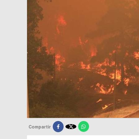

Compartir