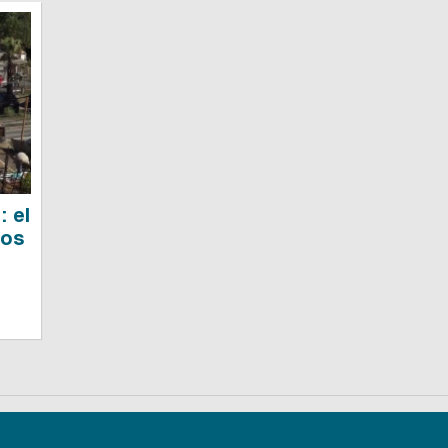
: el
los