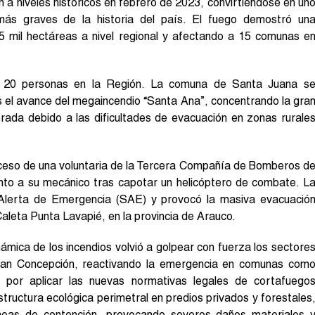
n a niveles históricos en febrero de 2023, convirtiéndose en un
más graves de la historia del país. El fuego demostró un
5 mil hectáreas a nivel regional y afectando a 15 comunas e
e 20 personas en la Región. La comuna de Santa Juana s
as el avance del megaincendio “Santa Ana”, concentrando la gra
rada debido a las dificultades de evacuación en zonas rurale
deceso de una voluntaria de la Tercera Compañía de Bomberos d
junto a su mecánico tras capotar un helicóptero de combate. L
e Alerta de Emergencia (SAE) y provocó la masiva evacuació
aleta Punta Lavapié, en la provincia de Arauco.
ámica de los incendios volvió a golpear con fuerza los sectore
Gran Concepción, reactivando la emergencia en comunas com
por aplicar las nuevas normativas legales de cortafuego
structura ecológica perimetral en predios privados y forestales
líneas de contención, provocando severos daños materiales 