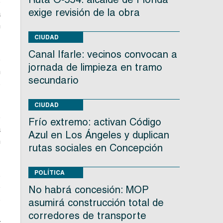
o
exige revisión de la obra
a
n
CIUDAD
Canal Ifarle: vecinos convocan a
e
jornada de limpieza en tramo
n
secundario
s
CIUDAD
e
Frío extremo: activan Código
a
Azul en Los Ángeles y duplican
n
rutas sociales en Concepción
POLÍTICA
s
o
No habrá concesión: MOP
s
asumirá construcción total de
,
corredores de transporte
y