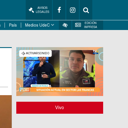
AVISOS
LEGALES
EDICIÓN
n
País
Medios UdeC
IMPRESA
Vivo