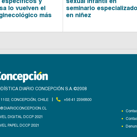
 específicos y
sexual infantil en
sa lo vuelven el
seminario especializad
ginecológico más
en niñez
DÍSTICA DIARIO CONCEPCIÓN S.A. ©2008
|
1102, CONCEPCIÓN, CHILE
+56 41 2396800
@DIARIOCONCEPCION.CL
Contac
VEL DIGITAL DCCP 2021
Contac
VEL PAPEL DCCP 2021
Denunc