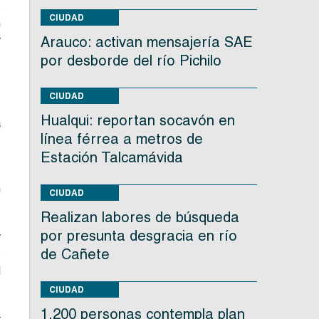
s
CIUDAD
n
y
Arauco: activan mensajería SAE
,
por desborde del río Pichilo
CIUDAD
s
Hualqui: reportan socavón en
a
línea férrea a metros de
Estación Talcamávida
,
n
CIUDAD
Realizan labores de búsqueda
por presunta desgracia en río
y
de Cañete
o
d
CIUDAD
1.200 personas contempla plan