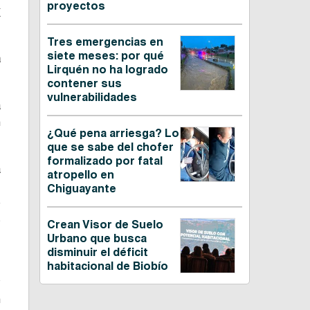
proyectos
a
Tres emergencias en
siete meses: por qué
a
Lirquén no ha logrado
contener sus
vulnerabilidades
a
n
¿Qué pena arriesga? Lo
que se sabe del chofer
formalizado por fatal
a
atropello en
.
Chiguayante
e
s
Crean Visor de Suelo
Urbano que busca
disminuir el déficit
f
habitacional de Biobío
y
n