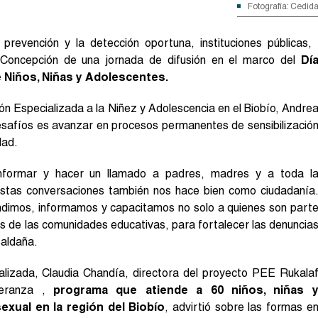
Fotografía: Cedid
prevención y la detección oportuna, instituciones públicas,
en Concepción de una jornada de difusión en el marco del
Dí
e Niños, Niñas y Adolescentes.
ión Especializada a la Niñez y Adolescencia en el Biobío, Andre
desafíos es avanzar en procesos permanentes de sensibilizació
dad.
, informar y hacer un llamado a padres, madres y a toda l
estas conversaciones también nos hace bien como ciudadanía
dimos, informamos y capacitamos no solo a quienes son part
es de las comunidades educativas, para fortalecer las denuncia
Saldaña.
ializada, Claudia Chandía, directora del proyecto PEE Rukala
peranza ,
programa que atiende a 60 niños, niñas 
exual en la región del Biobío
, advirtió sobre las formas e