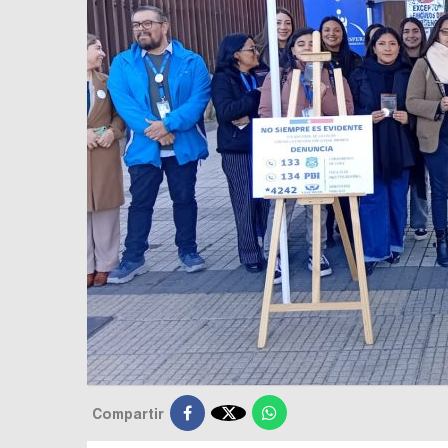

Compartir