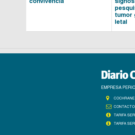
convivencia
signos
pesqui
tumor 
letal
EMPRESA PERIO
COCHRANE 
CONTACTO
TARIFA SER
TARIFA SER