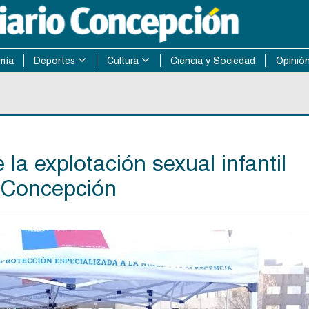
mía
Deportes
Cultura
Ciencia y Sociedad
Opinió
la explotación sexual infantil
n Concepción