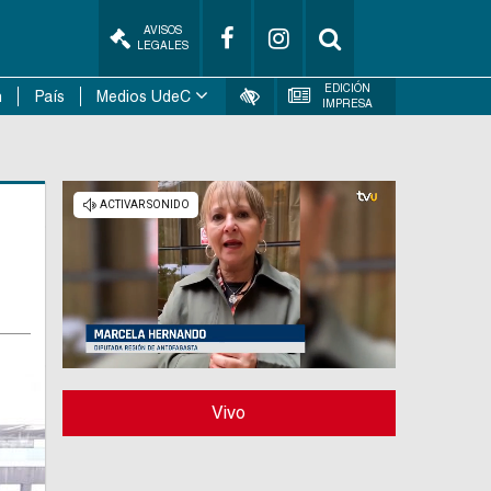
AVISOS
LEGALES
EDICIÓN
n
País
Medios UdeC
IMPRESA
Vivo