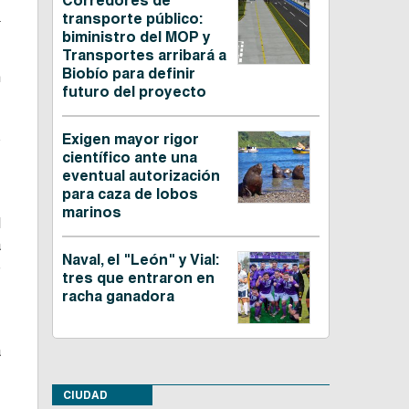
Corredores de
n
transporte público:
biministro del MOP y
Transportes arribará a
Biobío para definir
n
futuro del proyecto
o
Exigen mayor rigor
científico ante una
,
eventual autorización
para caza de lobos
marinos
l
a
Naval, el "León" y Vial:
e
tres que entraron en
racha ganadora
,
a
CIUDAD