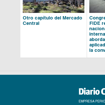
Otro capítulo del Mercado
Congre
Central
FIDE r
nacion
intern
aborda
aplica
la con
EMPRESA PERIO