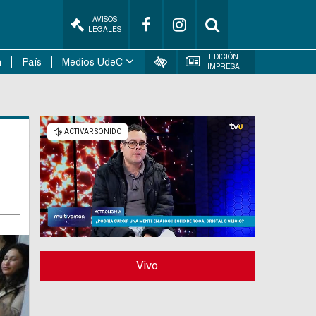
AVISOS
LEGALES
EDICIÓN
n
País
Medios UdeC
IMPRESA
Vivo