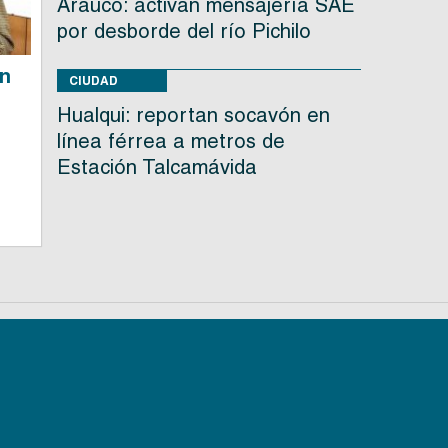
Arauco: activan mensajería SAE
por desborde del río Pichilo
en
CIUDAD
Hualqui: reportan socavón en
línea férrea a metros de
Estación Talcamávida