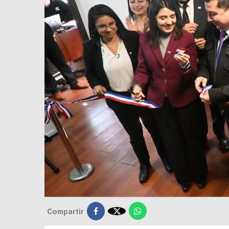

Compartir