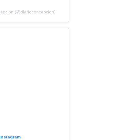
cepción (@diarioconcepcion)
 Instagram