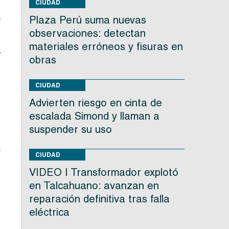
CIUDAD
1
Plaza Perú suma nuevas
y
observaciones: detectan
materiales erróneos y fisuras en
7
obras
CIUDAD
o
Advierten riesgo en cinta de
s
ó
escalada Simond y llaman a
suspender su uso
n
CIUDAD
VIDEO | Transformador explotó
en Talcahuano: avanzan en
reparación definitiva tras falla
eléctrica