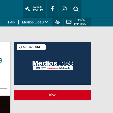
AVISOS
LEGALES
EDICIÓN
n
País
Medios UdeC
IMPRESA
e
Vivo