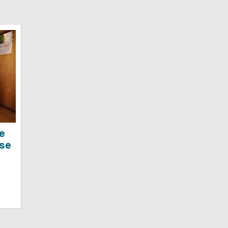
e
rse