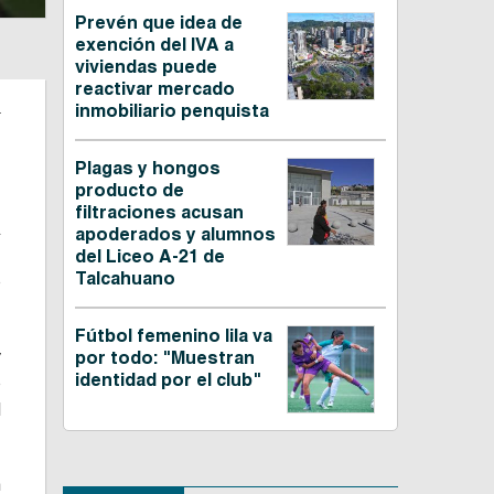
Prevén que idea de
exención del IVA a
viviendas puede
reactivar mercado
n
inmobiliario penquista
Plagas y hongos
producto de
filtraciones acusan
A
apoderados y alumnos
,
del Liceo A-21 de
Talcahuano
o
Fútbol femenino lila va
y
por todo: "Muestran
identidad por el club"
o
d
n