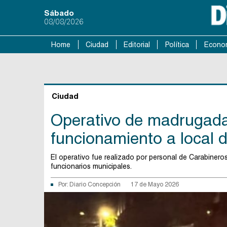
Sábado
08/08/2026
Home
Ciudad
Editorial
Política
Econo
Ciudad
Operativo de madrugada 
funcionamiento a local 
El operativo fue realizado por personal de Carabinero
funcionarios municipales.
Por:
Diario Concepción
17 de Mayo 2026