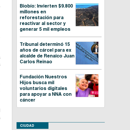
.
Biobío: Invierten $9.800
millones en
reforestación para
reactivar al sector y
generar 5 mil empleos
e
Tribunal determinó 15
años de cárcel para ex
alcalde de Renaico Juan
a
Carlos Reinao
a
Fundación Nuestros
Hijos busca mil
o
voluntarios digitales
s
para apoyar a NNA con
cáncer
l
a
CIUDAD