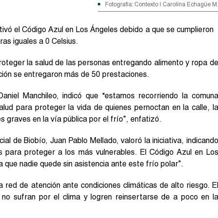
Fotografía: Contexto | Carolina Echagüe M
activó el Código Azul en Los Ángeles debido a que se cumplieron
as iguales a 0 Celsius.
proteger la salud de las personas entregando alimento y ropa d
ación se entregaron más de 50 prestaciones.
Daniel Manchileo, indicó que “estamos recorriendo la comun
lud para proteger la vida de quienes pernoctan en la calle, l
 graves en la vía pública por el frío”, enfatizó.
al de Biobío, Juan Pablo Mellado, valoró la iniciativa, indicand
para proteger a los más vulnerables. El Código Azul en Lo
 que nadie quede sin asistencia ante este frío polar”.
 red de atención ante condiciones climáticas de alto riesgo. E
no sufran por el clima y logren reinsertarse de a poco en l