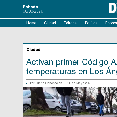
Sábado
08/08/2026
Home
Ciudad
Editorial
Política
Econo
Ciudad
Activan primer Código A
temperaturas en Los Án
Por:
Diario Concepción
10 de Mayo 2026