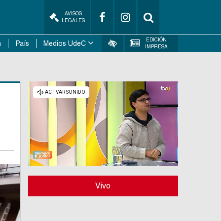
AVISOS
LEGALES
EDICIÓN
n
País
Medios UdeC
IMPRESA
Vivo