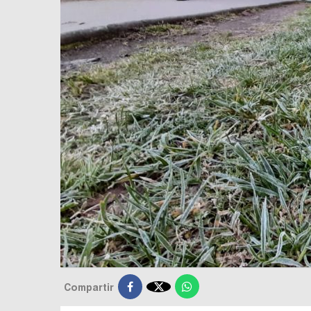

Compartir