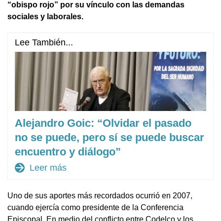
“obispo rojo” por su vínculo con las demandas
sociales y laborales.
Lee También...
Alejandro Goic: “Olvidar el pasado
no se puede, pero sí se puede buscar
encuentro y diálogo”
arrow_forward
Leer más
Uno de sus aportes más recordados ocurrió en 2007,
cuando ejercía como presidente de la Conferencia
Episcopal. En medio del conflicto entre Codelco y los