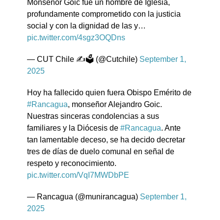
Monseñor Goic fue un hombre de Iglesia,
profundamente comprometido con la justicia
social y con la dignidad de las y…
pic.twitter.com/4sgz3OQDns
— CUT Chile ✍️🗳 (@Cutchile)
September 1,
2025
Hoy ha fallecido quien fuera Obispo Emérito de
#Rancagua
, monseñor Alejandro Goic.
Nuestras sinceras condolencias a sus
familiares y la Diócesis de
#Rancagua
. Ante
tan lamentable deceso, se ha decido decretar
tres de días de duelo comunal en señal de
respeto y reconocimiento.
pic.twitter.com/VqI7MWDbPE
— Rancagua (@munirancagua)
September 1,
2025