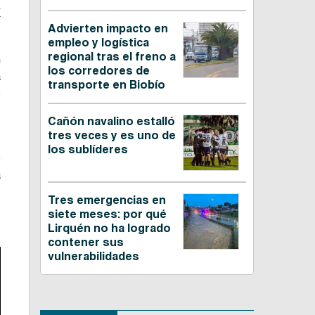
a
Advierten impacto en
empleo y logística
regional tras el freno a
n
los corredores de
a
transporte en Biobío
e
Cañón navalino estalló
tres veces y es uno de
o
los sublíderes
o
a
Tres emergencias en
siete meses: por qué
Lirquén no ha logrado
contener sus
vulnerabilidades