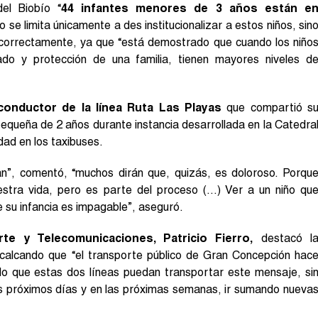
el Biobío “
44 infantes menores de 3 años están e
se limita únicamente a des institucionalizar a estos niños, sin
correctamente, ya que “está demostrado que cuando los niño
ado y protección de una familia, tienen mayores niveles d
 conductor de la línea Ruta Las Playas
que compartió s
equeña de 2 años durante instancia desarrollada en la Catedra
dad en los taxibuses.
an”, comentó, “muchos dirán que, quizás, es doloroso. Porqu
estra vida, pero es parte del proceso (…) Ver a un niño qu
de su infancia es impagable”, aseguró.
te y Telecomunicaciones, Patricio Fierro,
destacó l
recalcando que “el transporte público de Gran Concepción hac
o que estas dos líneas puedan transportar este mensaje, si
os próximos días y en las próximas semanas, ir sumando nueva