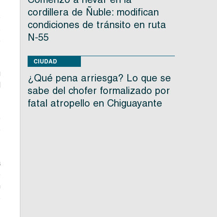
n
cordillera de Ñuble: modifican
o
condiciones de tránsito en ruta
s
N-55
e
CIUDAD
u
¿Qué pena arriesga? Lo que se
l
sabe del chofer formalizado por
fatal atropello en Chiguayante
e
e
a
e
n
s