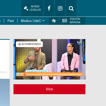
AVISOS
LEGALES
EDICIÓN
n
País
Medios UdeC
IMPRESA
Vivo