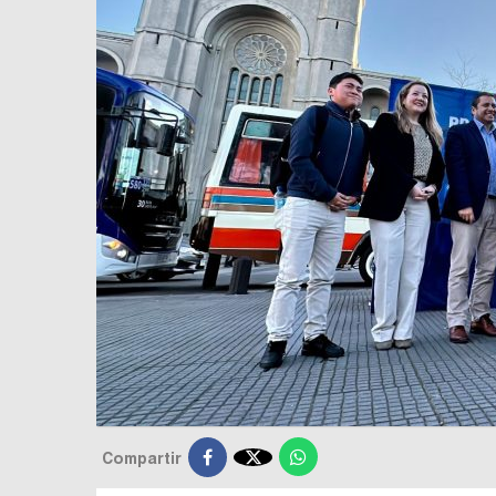

Compartir