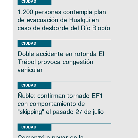
CIUDAD
1.200 personas contempla plan
de evacuación de Hualqui en
caso de desborde del Río Biobío
CIUDAD
Doble accidente en rotonda El
Trébol provoca congestión
vehicular
CIUDAD
Ñuble: confirman tornado EF1
con comportamiento de
"skipping" el pasado 27 de julio
s
CIUDAD
,
Comenzó a nevar en la