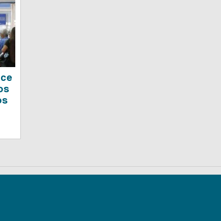
oce
os
os