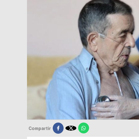

Compartir