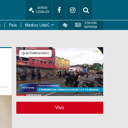
AVISOS
LEGALES
EDICIÓN
n
País
Medios UdeC
IMPRESA
Vivo