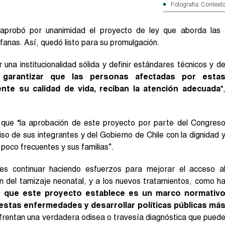
Fotografía: Context
probó por unanimidad el proyecto de ley que aborda las
anas. Así, quedó listo para su promulgación.
ar una institucionalidad sólida y definir estándares técnicos y d
a
garantizar que las personas afectadas por esta
te su calidad de vida, reciban la atención adecuada
“
o que “la aprobación de este proyecto por parte del Congres
o de sus integrantes y del Gobierno de Chile con la dignidad 
poco frecuentes y sus familias”.
es continuar haciendo esfuerzos para mejorar el acceso a
ón del tamizaje neonatal, y a los nuevos tratamientos, como h
 que este proyecto establece es un marco normativ
zar estas enfermedades y desarrollar políticas públicas má
frentan una verdadera odisea o travesía diagnóstica que pued