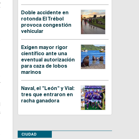
o
Doble accidente en
rotonda El Trébol
provoca congestión
vehicular
e
s
Exigen mayor rigor
científico ante una
,
eventual autorización
para caza de lobos
marinos
o
y
Naval, el "León" y Vial:
tres que entraron en
racha ganadora
l
a
o
s
e
CIUDAD