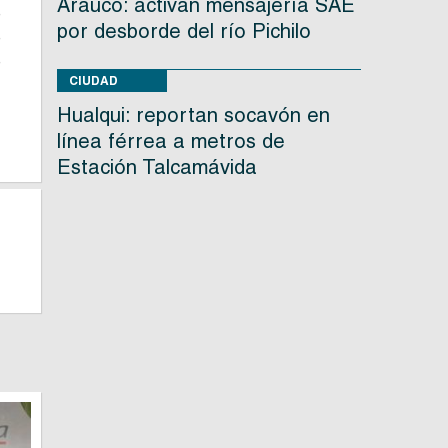
Arauco: activan mensajería SAE
e
por desborde del río Pichilo
e
e
CIUDAD
Hualqui: reportan socavón en
línea férrea a metros de
Estación Talcamávida