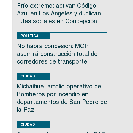
Frío extremo: activan Código
Azul en Los Ángeles y duplican
e
rutas sociales en Concepción
e
POLÍTICA
No habrá concesión: MOP
asumirá construcción total de
s
corredores de transporte
s
CIUDAD
e
Michaihue: amplio operativo de
Bomberos por incendio en
departamentos de San Pedro de
e
la Paz
n
CIUDAD
e