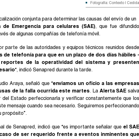
Fotografía: Contexto | Cedid
calización conjunta para determinar las causas del envío de un
a de Emergencia para celulares (SAE)
, que fue difundid
vés de algunas compañías de telefonía móvil.
or parte de las autoridades y equipos técnicos reunidos desd
s de telefonía para que en un plazo de dos días hábiles 
 reportes de la operatividad del sistema y presente
esario
“, indicó Senapred durante la tarde.
udio Araya, señaló que “
enviamos un oficio a las empresa
sas de la falla ocurrida este martes
. La
Alerta SAE
salv
 del Estado perfeccionarla y verificar constantemente que lo
 este mensaje cuando sea necesario. Seguiremos perfeccionand
 propósito”.
onal de Senapred, indicó que “es importante señalar que
el SA
caso de ser requerido frente a eventos inminentes qu