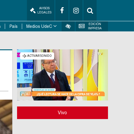
AVISOS
LEGALES
EDICIÓN
n
País
Medios UdeC
IMPRESA
Vivo