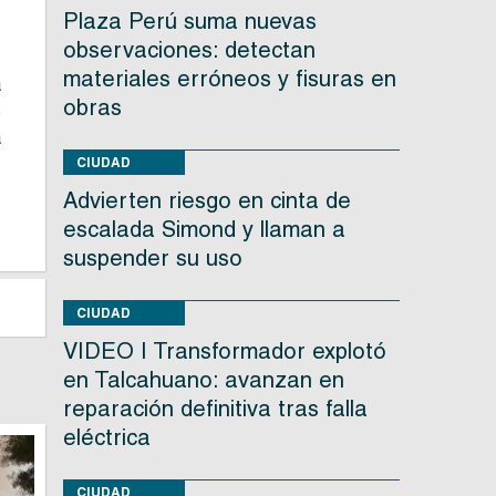
,
Plaza Perú suma nuevas
observaciones: detectan
materiales erróneos y fisuras en
a
obras
s
a
CIUDAD
Advierten riesgo en cinta de
escalada Simond y llaman a
suspender su uso
CIUDAD
VIDEO | Transformador explotó
en Talcahuano: avanzan en
reparación definitiva tras falla
eléctrica
CIUDAD