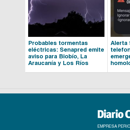
Probables tormentas
Alerta
eléctricas: Senapred emite
telefo
aviso para Biobío, La
emerge
Araucanía y Los Ríos
homol
EMPRESA PERIO