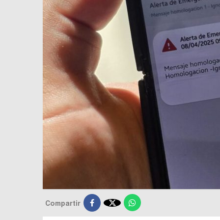

Compartir