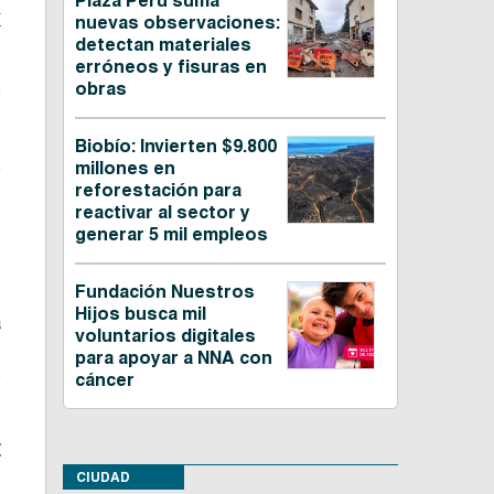
Plaza Perú suma
a
nuevas observaciones:
detectan materiales
erróneos y fisuras en
obras
o
Biobío: Invierten $9.800
e
millones en
reforestación para
-
reactivar al sector y
n
generar 5 mil empleos
Fundación Nuestros
s
Hijos busca mil
a
voluntarios digitales
s
para apoyar a NNA con
o
cáncer
E
e
CIUDAD