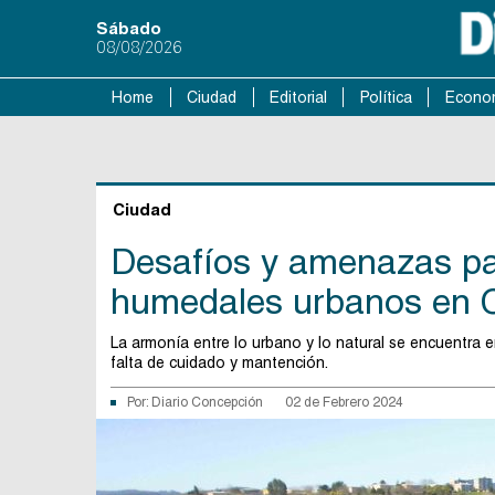
Sábado
08/08/2026
Home
Ciudad
Editorial
Política
Econo
Ciudad
Desafíos y amenazas par
humedales urbanos en 
La armonía entre lo urbano y lo natural se encuentra 
falta de cuidado y mantención.
Por:
Diario Concepción
02 de Febrero 2024