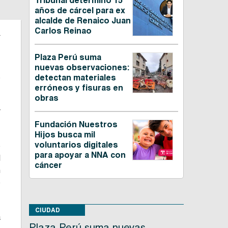
Tribunal determinó 15
años de cárcel para ex
alcalde de Renaico Juan
.
Carlos Reinao
Plaza Perú suma
nuevas observaciones:
s
detectan materiales
erróneos y fisuras en
obras
r
Fundación Nuestros
Hijos busca mil
voluntarios digitales
o
para apoyar a NNA con
l
cáncer
n
o
CIUDAD
a
Plaza Perú suma nuevas