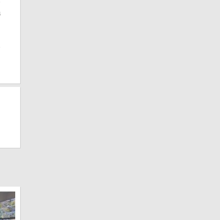
s
a
s