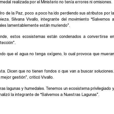
umedal realizada por el Ministerio no tenía errores ni omisiones.
o de la Paz, poco a poco ha ido perdiendo sus atributos por l
eza. Silvana Vivallo, integrante del movimiento “Salvemos 
ales lamentablemente están muriendo”.
nde, estos ecosistemas están condenados a convertirse e
tección”.
endo que el agua no tenga oxígeno, lo cual provoca que muera
sta. Dicen que no tienen fondos o que van a buscar soluciones
ejor gestión”, criticó Vivallo.
ras lagunas y humedales. Tenemos un ecosistema privilegiado 
nalizó la integrante de “Salvemos a Nuestras Lagunas”.