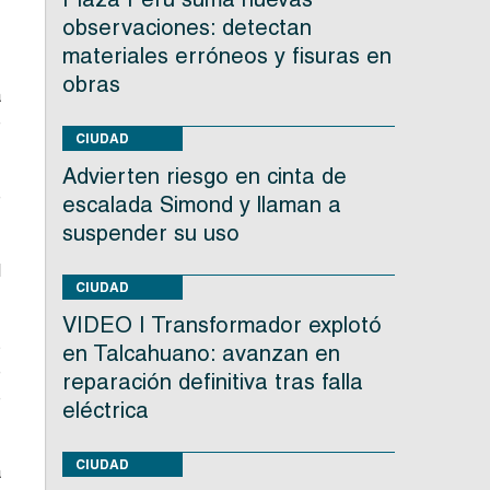
observaciones: detectan
materiales erróneos y fisuras en
obras
a
e
CIUDAD
Advierten riesgo en cinta de
e
escalada Simond y llaman a
suspender su uso
l
CIUDAD
VIDEO | Transformador explotó
s
en Talcahuano: avanzan en
e
reparación definitiva tras falla
e
eléctrica
CIUDAD
a