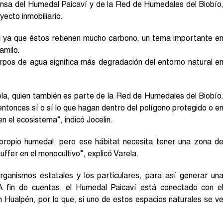
ensa del Humedal Paicaví y de la Red de Humedales del Biobío
ecto inmobiliario.
 ya que éstos retienen mucho carbono, un tema importante e
amilo.
rpos de agua significa más degradación del entorno natural e
ela, quien también es parte de la Red de Humedales del Biobío
tonces sí o sí lo que hagan dentro del polígono protegido o e
n el ecosistema”, indicó Jocelin.
propio humedal, pero ese hábitat necesita tener una zona d
ffer en el monocultivo”, explicó Varela.
rganismos estatales y los particulares, para así generar un
 A fin de cuentas, el Humedal Paicaví está conectado con e
ualpén, por lo que, si uno de estos espacios naturales se v