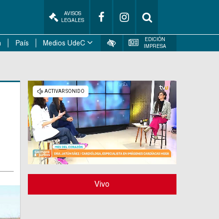
AVISOS
LEGALES
EDICIÓN
n
País
Medios UdeC
IMPRESA
Vivo