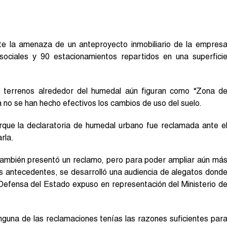
te la amenaza de un anteproyecto inmobiliario de la empres
ociales y 90 estacionamientos repartidos en una superfici
s terrenos alrededor del humedal aún figuran como “Zona d
 no se han hecho efectivos los cambios de uso del suelo.
que la declaratoria de humedal urbano fue reclamada ante e
rla.
ambién presentó un reclamo, pero para poder ampliar aún má
os antecedentes, se desarrolló una audiencia de alegatos dond
Defensa del Estado expuso en representación del Ministerio d
nguna de las reclamaciones tenías las razones suficientes par