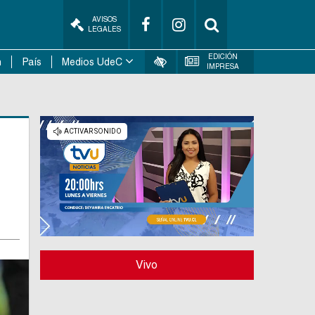
AVISOS
LEGALES
EDICIÓN
n
País
Medios UdeC
IMPRESA
Vivo