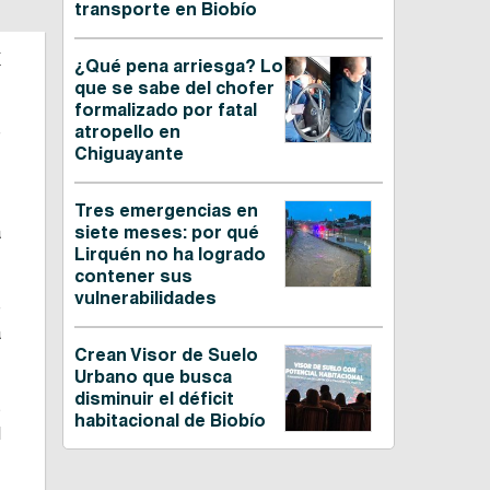
transporte en Biobío
a
¿Qué pena arriesga? Lo
que se sabe del chofer
formalizado por fatal
e
atropello en
Chiguayante
s
Tres emergencias en
a
siete meses: por qué
Lirquén no ha logrado
contener sus
vulnerabilidades
e
a
Crean Visor de Suelo
Urbano que busca
disminuir el déficit
s
habitacional de Biobío
l