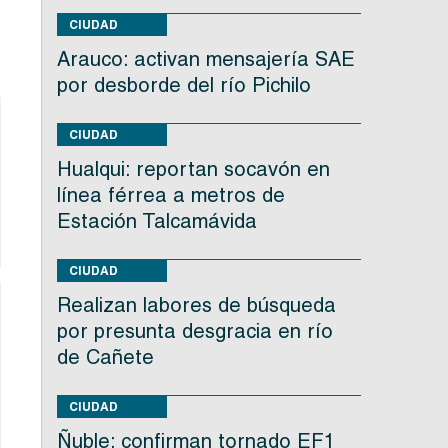
e
CIUDAD
s
Arauco: activan mensajería SAE
por desborde del río Pichilo
CIUDAD
Hualqui: reportan socavón en
línea férrea a metros de
Estación Talcamávida
CIUDAD
Realizan labores de búsqueda
por presunta desgracia en río
de Cañete
CIUDAD
Ñuble: confirman tornado EF1