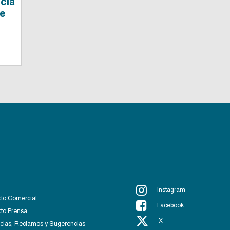
cia
de
Instagram
to Comercial
Facebook
to Prensa
X
ias, Reclamos y Sugerencias