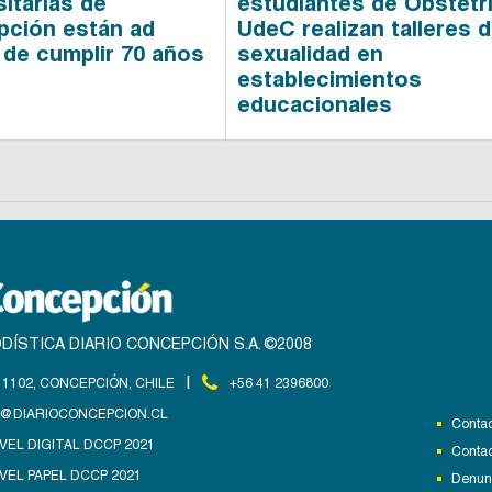
sitarias de
estudiantes de Obstetri
ción están ad
UdeC realizan talleres 
 de cumplir 70 años
sexualidad en
establecimientos
educacionales
DÍSTICA DIARIO CONCEPCIÓN S.A. ©2008
|
1102, CONCEPCIÓN, CHILE
+56 41 2396800
@DIARIOCONCEPCION.CL
Contac
VEL DIGITAL DCCP 2021
Contac
VEL PAPEL DCCP 2021
Denunc