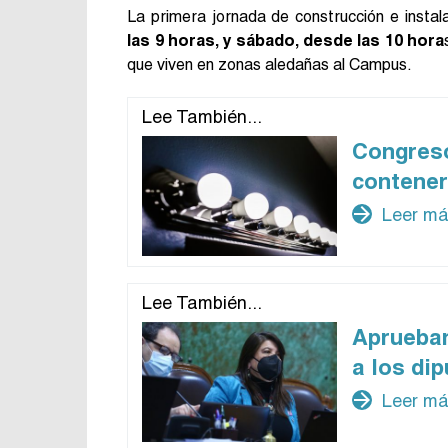
La primera jornada de construcción e insta
las 9 horas, y sábado, desde las 10 hora
que viven en zonas aledañas al Campus.
Lee También...
Congre
contener 
arrow_forward
Leer m
Lee También...
Aprueban
a los di
arrow_forward
Leer m