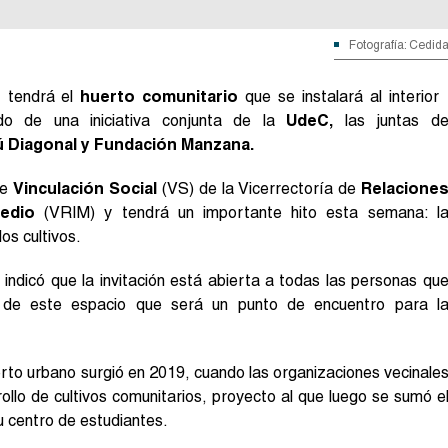
Fotografía: Cedid
s
tendrá el
huerto comunitario
que se instalará al interior
o de una iniciativa conjunta de la
UdeC,
las juntas d
ú Diagonal y Fundación Manzana.
de
Vinculación Social
(VS) de la Vicerrectoría de
Relacione
edio
(VRIM) y tendrá un importante hito esta semana: l
os cultivos.
indicó que la invitación está abierta a todas las personas qu
n de este espacio que será un punto de encuentro para l
rto urbano surgió en 2019, cuando las organizaciones vecinale
rollo de cultivos comunitarios, proyecto al que luego se sumó e
u centro de estudiantes.