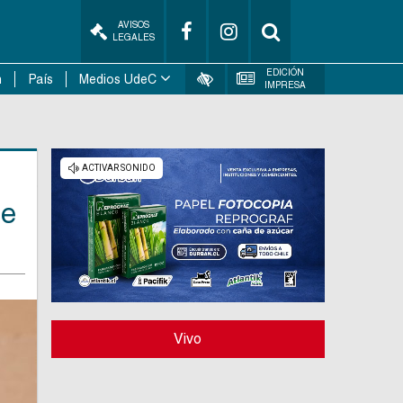
AVISOS
LEGALES
EDICIÓN
n
País
Medios UdeC
IMPRESA
de
Vivo