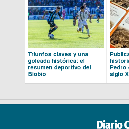
Triunfos claves y una
Public
goleada histórica: el
histor
resumen deportivo del
Pedro 
Biobío
siglo X