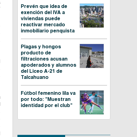
s
Prevén que idea de
exención del IVA a
viviendas puede
reactivar mercado
e
inmobiliario penquista
e
s
Plagas y hongos
producto de
filtraciones acusan
l
apoderados y alumnos
s
del Liceo A-21 de
o
Talcahuano
Fútbol femenino lila va
a
por todo: "Muestran
l
identidad por el club"
s
e
e
l