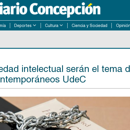
mía
Deportes
Cultura
Ciencia y Sociedad
Opinió
edad intelectual serán el tema 
Contemporáneos UdeC