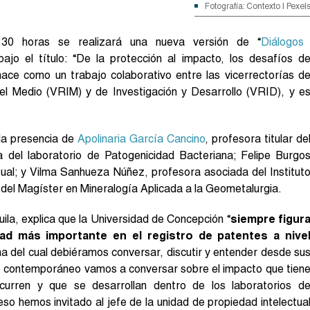
Fotografía: Contexto | Pexel
30 horas se realizará una nueva versión de “
Diálogos
bajo el título: “De la protección al impacto, los desafíos d
 nace como un trabajo colaborativo entre las vicerrectorías d
n el Medio (VRIM) y de Investigación y Desarrollo (VRID), y e
 la presencia de
Apolinaria García Cancino
, profesora titular de
 del laboratorio de Patogenicidad Bacteriana; Felipe Burgo
tual; y Vilma Sanhueza Núñez, profesora asociada del Institut
del Magíster en Mineralogía Aplicada a la Geometalurgia.
ila, explica que la Universidad de Concepción “
siempre figur
idad más importante en el registro de patentes a nive
ma del cual debiéramos conversar, discutir y entender desde su
go contemporáneo vamos a conversar sobre el impacto que tien
 ocurren y que se desarrollan dentro de los laboratorios d
eso hemos invitado al jefe de la unidad de propiedad intelectua