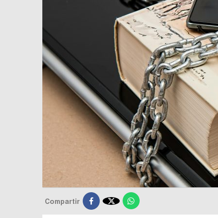

Compartir