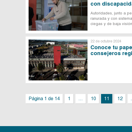
con discapacid
Autoridades, junto a per
ranurada y con sistema
ciegas y de baja visión
22 de octubre 2024
Conoce tu papel
consejeros regi
Página 1 de 14
1
...
10
11
12
.