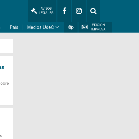
AVISOS
LEGALES
EDICIÓN
n
País
Medios UdeC
IMPRESA
as
sobre
do