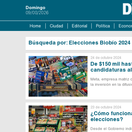
Domingo
09/08/2026
Home
Ciudad
Editorial
Política
Econo
Búsqueda por: Elecciones Biobío 2024
24 de octubre 2024
De $150 mil has
candidaturas a
Meta, empresa matriz d
la inversión en la difu
23 de octubre 2024
¿Cómo funciona
elecciones?
Desde el Gobierno indi