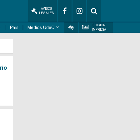
AVISOS
LEGALES
EDICIÓN
n
País
Medios UdeC
IMPRESA
rio