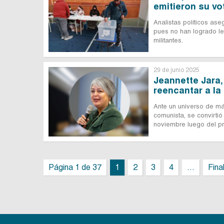
emitieron su vo
Analistas políticos ase
pues no han logrado leg
militantes.
29 de junio 2025
Jeannette Jara,
reencantar a l
Ante un universo de más
comunista, se convirtió
noviembre luego del pr
Página 1 de 37
1
2
3
4
...
Fina