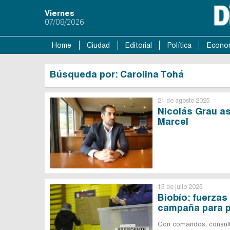
Viernes
07/08/2026
Home
Ciudad
Editorial
Política
Econo
Búsqueda por: Carolina Tohá
21 de agosto 2025
Nicolás Grau as
Marcel
15 de julio 2025
Biobío: fuerzas 
campaña para p
Con comandos, consulta