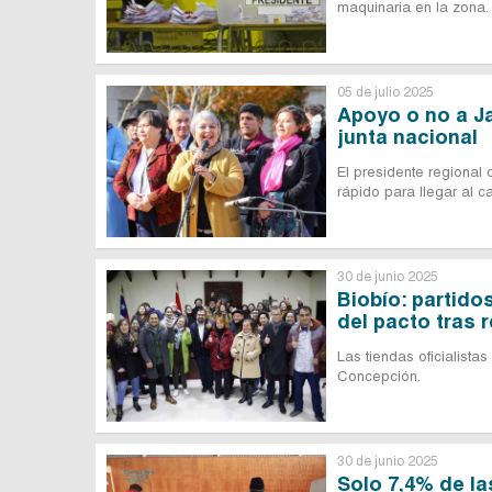
maquinaria en la zona.
05 de julio 2025
Apoyo o no a Ja
junta nacional
El presidente regional 
rápido para llegar al 
30 de junio 2025
Biobío: partido
del pacto tras 
Las tiendas oficialista
Concepción.
30 de junio 2025
Solo 7,4% de la