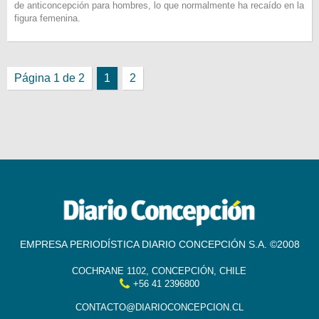
de anticoncepción para hombres, lo que normalmente ha recaído en la
figura femenina.
Página 1 de 2
1
2
EMPRESA PERIODÍSTICA DIARIO CONCEPCIÓN S.A. ©2008
COCHRANE 1102, CONCEPCIÓN, CHILE
+56 41 2396800
CONTACTO@DIARIOCONCEPCION.CL