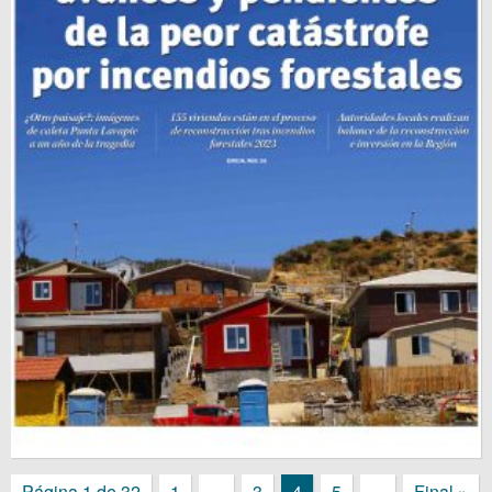
Página 1 de 32
1
...
3
4
5
...
Final »