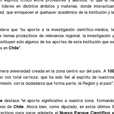
n espíritu crítico entre profesores y alumnos, lo que la h
 líderes en distintos ámbitos y materias, donde interactúa
ad, que enriquecen el quehacer académico de la institución y l
dera que “su aporte a la investigación científico-médica, l
e temas productivos de relevancia regional, la investigación 
stituyen solo algunos de los aportes de esta institución que e
ás en
Chile
”.
imera universidad creada en la zona centro sur del país. A
10
 con total certeza, que ha sido fiel al espíritu de nuestro
isión, con la ciudadanía que forma parte, la Región y el país”
he
destaca “el aporte significativo a nuestra zona, formand
icio de
Chile
. Ahora bien, como diputado, en estos últimos 
rectivos para sacar adelante el
Nuevo Parque Científico 