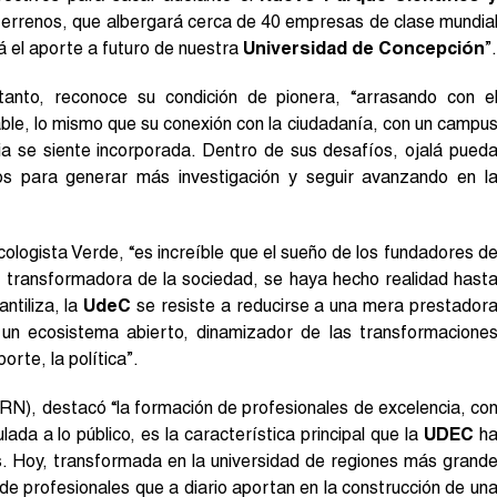
 terrenos, que albergará cerca de 40 empresas de clase mundia
á el aporte a futuro de nuestra
Universidad de Concepción
”.
anto, reconoce su condición de pionera, “arrasando con e
able, lo mismo que su conexión con la ciudadanía, con un campu
lia se siente incorporada. Dentro de sus desafíos, ojalá pued
os para generar más investigación y seguir avanzando en l
cologista Verde, “es increíble que el sueño de los fundadores d
n, transformadora de la sociedad, se haya hecho realidad hast
ntiliza, la
UdeC
se resiste a reducirse a una mera prestador
do un ecosistema abierto, dinamizador de las transformacione
porte, la política”.
RN), destacó “la formación de profesionales de excelencia, co
ada a lo público, es la característica principal que la
UDEC
h
s. Hoy, transformada en la universidad de regiones más grand
n de profesionales que a diario aportan en la construcción de un