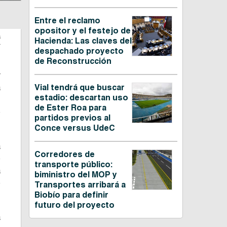
Entre el reclamo
opositor y el festejo de
s
Hacienda: Las claves del
despachado proyecto
de Reconstrucción
r
a
Vial tendrá que buscar
estadio: descartan uso
,
de Ester Roa para
e
partidos previos al
Conce versus UdeC
a
Corredores de
e
transporte público:
a
biministro del MOP y
e
Transportes arribará a
Biobío para definir
futuro del proyecto
a