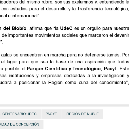
igadores del mismo rubro, son sus exalumnos y, entendiendo l
 con estudios para el desarrollo y la trasferencia tecnológica
nal e internacional”.
 del Biobío
, afirma que “la
UdeC
es un orgullo para nuestr
 de importantes movimientos sociales que marcaron el deveni
”.
us aulas se encuentran en marcha para no detenerse jamás. Po
el lugar para que sea la base de una aspiración que todo
o posible: el
Parque Científico y Tecnológico
,
Pacyt
. Est
as instituciones y empresas dedicadas a la investigación 
yudará a posicionar la Región como cuna del conocimiento”
L CENTENARIO UDEC
PACYT
REGIÓN DE ÑUBLE
SIDAD DE CONCEPCIÓN