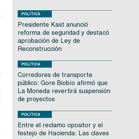
e
n
POLÍTICA
a
Presidente Kast anunció
reforma de seguridad y destacó
s
aprobación de Ley de
o
Reconstrucción
e
POLÍTICA
l
Corredores de transporte
o
público: Gore Biobío afirmó que
n
La Moneda revertirá suspensión
l
de proyectos
l
a
POLÍTICA
Entre el reclamo opositor y el
n
festejo de Hacienda: Las claves