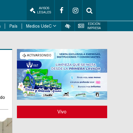
AVISOS
LEGALES
EDICIÓN
n
País
Medios UdeC
IMPRESA
ido
Vivo