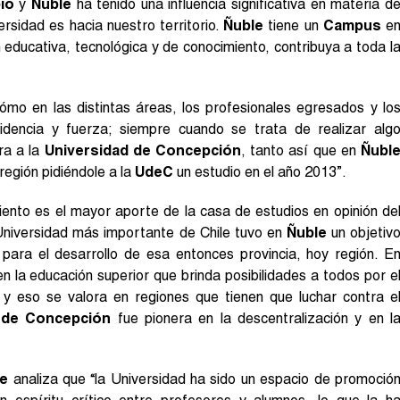
ío
y
Ñuble
ha tenido una influencia significativa en materia d
versidad es hacia nuestro territorio.
Ñuble
tiene un
Campus
e
educativa, tecnológica y de conocimiento, contribuya a toda l
mo en las distintas áreas, los profesionales egresados y lo
ncidencia y fuerza; siempre cuando se trata de realizar alg
ra a la
Universidad de Concepción
, tanto así que en
Ñubl
 región pidiéndole a la
UdeC
un estudio en el año 2013”.
iento es el mayor aporte de la casa de estudios en opinión de
 Universidad más importante de Chile tuvo en
Ñuble
un objetiv
 para el desarrollo de esa entonces provincia, hoy región. E
en la educación superior que brinda posibilidades a todos por e
, y eso se valora en regiones que tienen que luchar contra e
 de Concepción
fue pionera en la descentralización y en l
he
analiza que “la Universidad ha sido un espacio de promoció