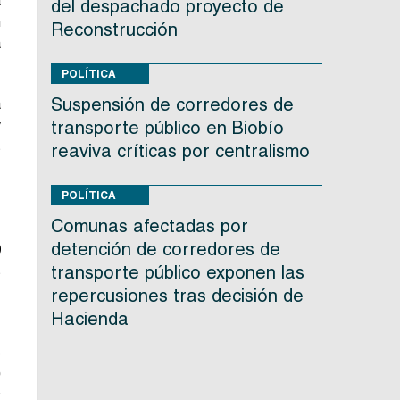
a
del despachado proyecto de
n
Reconstrucción
a
POLÍTICA
Suspensión de corredores de
a
y
transporte público en Biobío
s
reaviva críticas por centralismo
POLÍTICA
Comunas afectadas por
detención de corredores de
0
transporte público exponen las
s
,
repercusiones tras decisión de
Hacienda
o
9
y