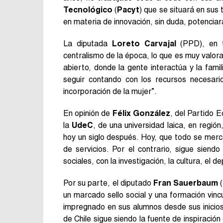
Tecnológico
(
Pacyt
) que se situará en sus
en materia de innovación, sin duda, potenciar
La diputada
Loreto Carvajal
(PPD), en t
centralismo de la época, lo que es muy valor
abierto, donde la gente interactúa y la fami
seguir contando con los recursos necesari
incorporación de la mujer”.
En opinión de
Félix González
, del Partido E
la
UdeC
, de una universidad laica, en regió
hoy un siglo después. Hoy, que todo se merca
de servicios. Por el contrario, sigue sien
sociales, con la investigación, la cultura, el de
Por su parte, el diputado
Fran Sauerbaum
(
un marcado sello social y una formación vincul
impregnado en sus alumnos desde sus inicio
de Chile sigue siendo la fuente de inspiració