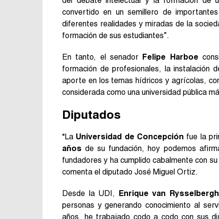
del debate intelectual y la formación de u
convertido en un semillero de importantes
diferentes realidades y miradas de la socied
formación de sus estudiantes”.
En tanto, el senador
Felipe Harboe
consi
formación de profesionales, la instalación d
aporte en los temas hídricos y agrícolas, con
considerada como una universidad pública m
Diputados
“La
Universidad de Concepción
fue la pr
años
de su fundación, hoy podemos afirmar
fundadores y ha cumplido cabalmente con su m
comenta el diputado José Miguel Ortiz.
Desde la UDI,
Enrique van Rysselberg
personas y generando conocimiento al serv
años, he trabajado codo a codo con sus di