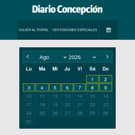
VOLVER AL PORTAL
VER EDICIONES ESPECIALES
Lu
Ma
Mi
Ju
Vi
Sá
Do
1
2
3
4
5
6
7
8
9
10
11
12
13
14
15
16
17
18
19
20
21
22
23
24
25
26
27
28
29
30
31