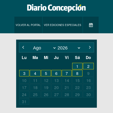
VOLVER AL PORTAL
VER EDICIONES ESPECIALES
Lu
Ma
Mi
Ju
Vi
Sá
Do
1
2
3
4
5
6
7
8
9
10
11
12
13
14
15
16
17
18
19
20
21
22
23
24
25
26
27
28
29
30
31