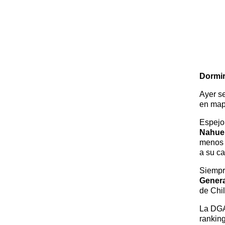
Dormir
Ayer s
en mapu
Espejo 
Nahue
menos 
a su ca
Siempr
Genera
de Chi
La DGA
ranking