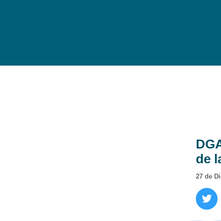
DGA 
de 
27 de D