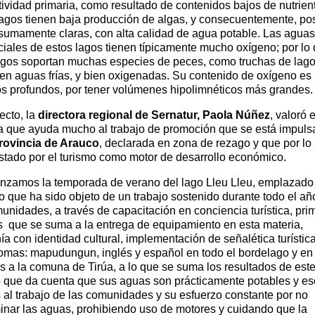
ividad primaria, como resultado de contenidos bajos de nutrien
lagos tienen baja producción de algas, y consecuentemente, p
sumamente claras, con alta calidad de agua potable. Las aguas
ciales de estos lagos tienen típicamente mucho oxígeno; por lo 
lagos soportan muchas especies de peces, como truchas de lago
ren aguas frías, y bien oxigenadas. Su contenido de oxígeno es
os profundos, por tener volúmenes hipolimnéticos más grandes.
ecto, la
directora regional de Sernatur, Paola Núñez
, valoró 
ya que ayuda mucho al trabajo de promoción que se está impul
rovincia de Arauco
, declarada en zona de rezago y que por lo
stado por el turismo como motor de desarrollo económico.
anzamos la temporada de verano del lago Lleu Lleu, emplazado
rio que ha sido objeto de un trabajo sostenido durante todo el a
unidades, a través de capacitación en conciencia turística, pri
os que se suma a la entrega de equipamiento en esta materia,
ía con identidad cultural, implementación de señalética turístic
diomas: mapudungun, inglés y español en todo el bordelago y en
 a la comuna de Tirúa, a lo que se suma los resultados de est
o que da cuenta que sus aguas son prácticamente potables y es
 al trabajo de las comunidades y su esfuerzo constante por no
inar las aguas, prohibiendo uso de motores y cuidando que la