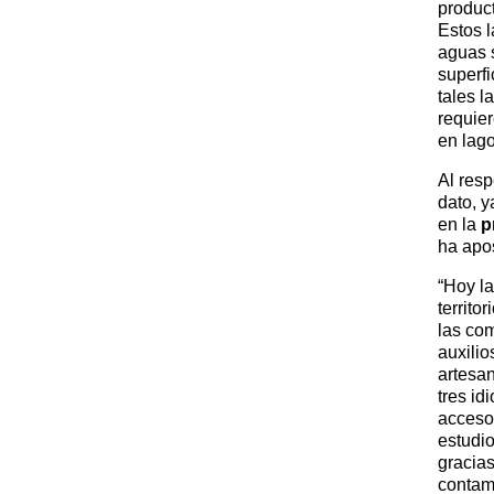
product
Estos 
aguas 
superfi
tales 
requie
en lag
Al resp
dato, 
en la
p
ha apo
“Hoy l
territo
las com
auxili
artesan
tres i
accesos
estudi
gracias
contam