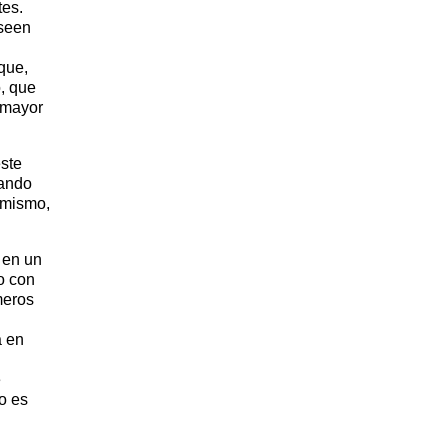
tes.
oseen
que,
, que
 mayor
este
sando
 mismo,
 en un
ño con
meros
a en
e
o es