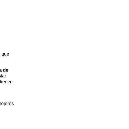
, que
a de
star
tienen
mejores